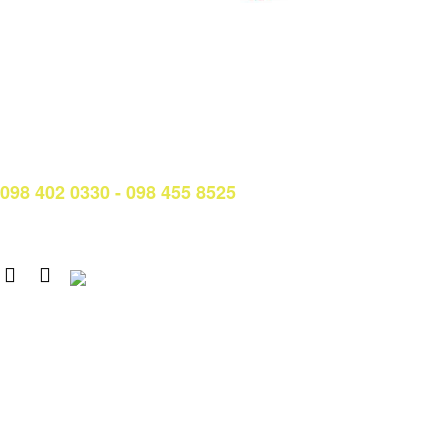
LIÊN HỆ
Phòng Quản lý đào tạo và Bảo đảm chất lượng:
Hotline: (028) 3638 5026 - 3638 5027 (phím 2)
Email:
phongqldt_bdcl@ctim.edu.vn
Hotline/Zalo Tư vấn tuyển sinh:
098 402 0330 - 098 455 8525
Email: tuyensinh@ctim.edu.vn
Copyright © 2020 CTIM.
CAO ĐẲNG CTIM
Số 15 Đường Trần Văn Trà, Khu Đô thị mới Nam Thành phố,
phường Tân Mỹ, TP. Hồ Chí Minh