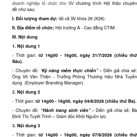
doanh nghiệp tổ chức cho SV
chương trình
Hội thảo chuyên
đề
như sau:
I. Đối tượng tham dự:
tất cả SV khóa 28 (K28).
II. Địa điểm tổ chức:
Hội trường A - Cao đẳng CTIM.
III. Nội dung
1. Nội dung 1
- Thời gian:
từ
14g00 - 16g00, ngày 31/7/2026 (
chiều
th
Sáu)
.
- Chuyên đề:
“
Kỹ năng mềm thực chiến”
-
Diễn giả chia sẻ
Ông Võ Văn Thiện - Trưởng Phòng Thương hiệu Nhà Tuyển
dụng (Employer Branding Manager).
2.
Nội dung 2
- Thời gian:
từ
14g00 - 16g00, ngày 04/8/2026 (
chiều
thứ Ba)
.
- Chuyên đề:
“Hành trang sinh viên”
-
Diễn giả chia sẻ: B
Đinh Thị Tuyết Trinh – Giám đốc Khối Nguồn lực.
3.
Nội dung 3
- Thời gian:
từ
14g00 - 16g00, ngày 07/8/2026 (
chiều
th