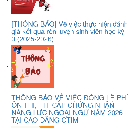
[THÔNG BÁO] Về việc thực hiện đánh
giá kết quả rèn luyện sinh viên học kỳ
3 (2025-2026)
THÔNG BÁO VỀ VIỆC ĐÓNG LỆ PHÍ
ÔN THI, THI CẤP CHỨNG NHẬN
NĂNG LỰC NGOẠI NGỮ NĂM 2026 -
TẠI CAO ĐĂNG CTIM