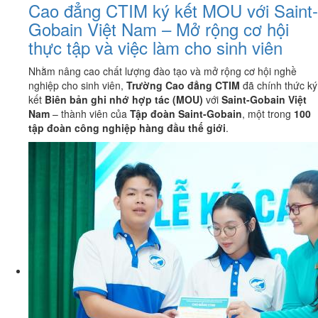
Cao đẳng CTIM ký kết MOU với Saint-
Gobain Việt Nam – Mở rộng cơ hội
thực tập và việc làm cho sinh viên
Nhằm nâng cao chất lượng đào tạo và mở rộng cơ hội nghề
nghiệp cho sinh viên,
Trường Cao đẳng CTIM
đã chính thức ký
kết
Biên bản ghi nhớ hợp tác (MOU)
với
Saint-Gobain Việt
Nam
– thành viên của
Tập đoàn Saint-Gobain
, một trong
100
tập đoàn công nghiệp hàng đầu thế giới
.