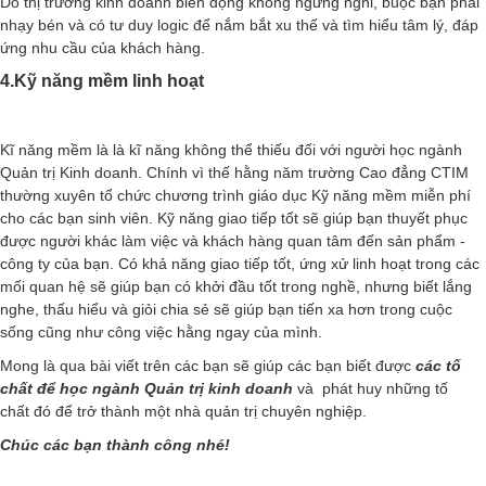
Do thị trường kinh doanh biến động không ngừng nghỉ, buộc bạn phải
nhạy bén và có tư duy logic để nắm bắt xu thế và tìm hiểu tâm lý, đáp
ứng nhu cầu của khách hàng.
4.Kỹ năng mềm linh hoạt
Kĩ năng mềm là là kĩ năng không thể thiếu đối với người học ngành
Quản trị Kinh doanh. Chính vì thế hằng năm trường Cao đẳng CTIM
thường xuyên tổ chức chương trình giáo dục Kỹ năng mềm miễn phí
cho các bạn sinh viên. Kỹ năng giao tiếp tốt sẽ giúp bạn thuyết phục
được người khác làm việc và khách hàng quan tâm đến sản phẩm -
công ty của bạn. Có khả năng giao tiếp tốt, ứng xử linh hoạt trong các
mối quan hệ sẽ giúp bạn có khởi đầu tốt trong nghề, nhưng biết lắng
nghe, thấu hiểu và giỏi chia sẻ sẽ giúp bạn tiến xa hơn trong cuộc
sống cũng như công việc hằng ngay của mình.
Mong là qua bài viết trên các bạn sẽ giúp các bạn biết
được
c
ác
tố
chất để học ngành
Quản trị kinh doanh
và phát huy những tố
ch
ất
đó để trở thành một nhà quản trị chuyên nghiệp.
Chúc các bạn thành công nhé!