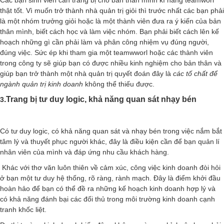
Các bạn sinh viên cần trang bị cho bản thân mình kĩ năng teamworl
thật tốt. Vì muốn trở thành nhà quản trị giỏi thì trước nhất các bạn phải
là một nhóm trưởng giỏi hoặc là một thành viên đưa ra ý kiến của bản
thân mình, biết cách học và làm việc nhóm. Bạn phải biết cách lên kế
hoạch những gì cần phải làm và phân công nhiệm vụ đúng người,
đúng việc. Sức ép khi tham gia một teamwworl hoặc các thành viên
trong công ty sẽ giúp bạn có được nhiều kinh nghiệm cho bản thân và
giúp bạn trở thành một nhà quản trị quyết đoán đây là
các tố chất để
ngành quản trị kinh doanh
không thể thiếu được.
.Trang bị tư duy logic, khả năng quan sát nhạy bén
3
Có tư duy logic, có khả năng quan sát và nhạy bén trong việc nắm bắt
tâm lý và thuyết phục người khác, đây là điều kiện cần để bạn quản lí
nhân viên của mình và đáp ứng nhu cầu khách hàng.
Khác với thơ văn luôn thiên về cảm xúc, công việc kinh doanh đòi hỏi
ở bạn một tư duy hệ thống, rõ ràng, rành mạch. Đây là điểm khởi đầu
hoàn hảo để bạn có thể đề ra những kế hoạch kinh doanh hợp lý và
có khả năng đánh bại các đối thủ trong môi trường kinh doanh cạnh
tranh khốc liệt.