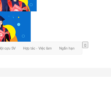
ội cựu SV
Hợp tác - Việc làm
Ngắn hạn