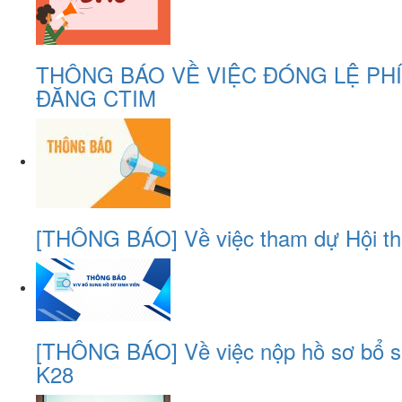
THÔNG BÁO VỀ VIỆC ĐÓNG LỆ PHÍ
ĐĂNG CTIM
[THÔNG BÁO] Về việc tham dự Hội thả
[THÔNG BÁO] Về việc nộp hồ sơ bổ sun
K28