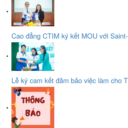
Cao đẳng CTIM ký kết MOU với Saint-G
Lễ ký cam kết đảm bảo việc làm cho T