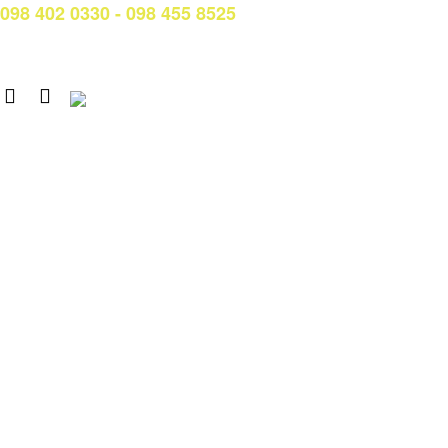
098 402 0330 - 098 455 8525
Email: tuyensinh@ctim.edu.vn
Copyright © 2020 CTIM.
CAO ĐẲNG CTIM
Số 15 Đường Trần Văn Trà, Khu Đô thị mới Nam Thành phố,
phường Tân Mỹ, TP. Hồ Chí Minh