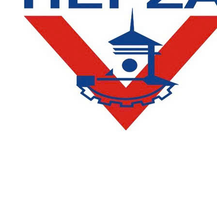
LIÊN HỆ
Phòng Quản lý đào tạo và Bảo đảm chất lượng:
Hotline: (028) 3638 5026 - 3638 5027 (phím 2)
Email:
phongqldt_bdcl@ctim.edu.vn
Hotline/Zalo Tư vấn tuyển sinh: