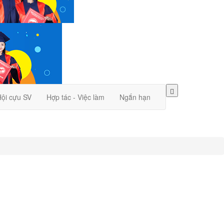
ội cựu SV
Hợp tác - Việc làm
Ngắn hạn