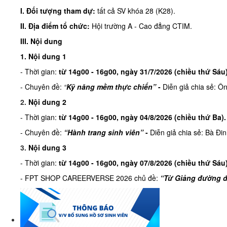
I. Đối tượng tham dự:
tất cả SV khóa 28 (K28).
II. Địa điểm tổ chức:
Hội trường A - Cao đẳng CTIM.
III. Nội dung
1. Nội dung 1
- Thời gian:
từ
14g00 - 16g00, ngày 31/7/2026 (
chiều
thứ Sáu
- Chuyên đề:
“
Kỹ năng mềm thực chiến”
-
Diễn giả chia sẻ: 
2.
Nội dung 2
- Thời gian:
từ
14g00 - 16g00, ngày 04/8/2026 (
chiều
thứ Ba)
.
- Chuyên đề:
“Hành trang sinh viên”
-
Diễn giả chia sẻ: Bà Đi
3.
Nội dung 3
- Thời gian:
từ
14g00 - 16g00, ngày 07/8/2026 (
chiều
thứ Sáu
- FPT SHOP CAREERVERSE 2026 chủ đề:
“Từ Giảng đường đ