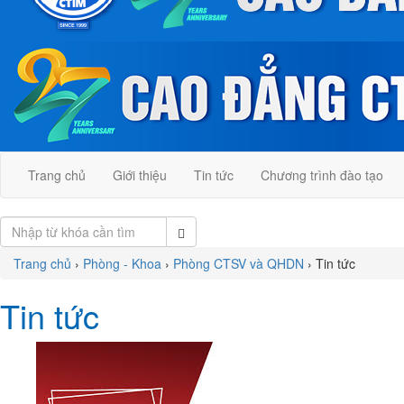
Trang chủ
Giới thiệu
Tin tức
Chương trình đào tạo
Trang chủ
›
Phòng - Khoa
›
Phòng CTSV và QHDN
›
Tin tức
Tin tức