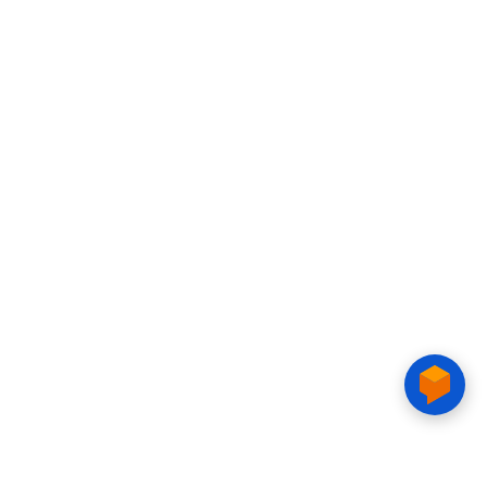
CAO ĐẲNG CTIM
Số 15 Đường Trần Văn Trà, Khu Đô thị mới Nam Thành phố,
phường Tân Mỹ, TP. Hồ Chí Minh