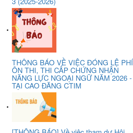
3 (2025-2026)
THÔNG BÁO VỀ VIỆC ĐÓNG LỆ PHÍ
ÔN THI, THI CẤP CHỨNG NHẬN
NĂNG LỰC NGOẠI NGỮ NĂM 2026 -
TẠI CAO ĐĂNG CTIM
[THÔNG BÁO] Về việc tham dự Hội