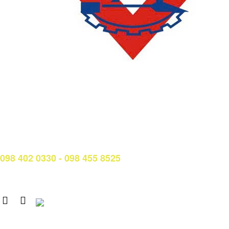
LIÊN HỆ
Phòng Quản lý đào tạo và Bảo đảm chất lượng:
Hotline: (028) 3638 5026 - 3638 5027 (phím 2)
Email:
phongqldt_bdcl@ctim.edu.vn
Hotline/Zalo Tư vấn tuyển sinh:
098 402 0330 - 098 455 8525
Email: tuyensinh@ctim.edu.vn
Copyright © 2020 CTIM.