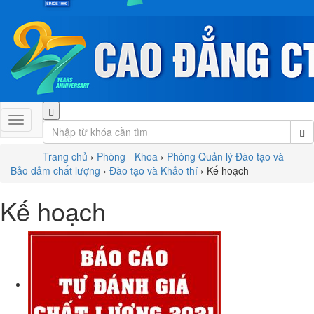
Trang chủ
›
Phòng - Khoa
›
Phòng Quản lý Đào tạo và
Bảo đảm chất lượng
›
Đào tạo và Khảo thí
›
Kế hoạch
Kế hoạch