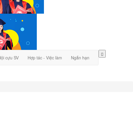
ội cựu SV
Hợp tác - Việc làm
Ngắn hạn