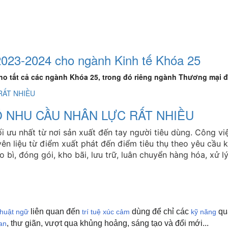
023-2024 cho ngành Kinh tế Khóa 25
o tất cả các ngành Khóa 25, trong đó riêng ngành Thương mại đi
Ó NHU CẦU NHÂN LỰC RẤT NHIỀU
i ưu nhất từ nơi sản xuất đến tay người tiêu dùng. Công việ
ên liệu từ điểm xuất phát đến điểm tiêu thụ theo yêu cầu 
bì, đóng gói, kho bãi, lưu trữ, luân chuyển hàng hóa, xử l
liên quan đến
dùng để chỉ các
qu
thuật ngữ
trí tuệ xúc cảm
kỹ năng
, thư giãn, vượt qua khủng hoảng, sáng tạo và đổi mới...
ian