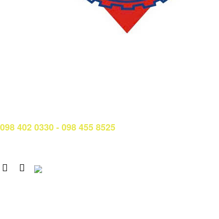
LIÊN HỆ
Phòng Quản lý đào tạo và Bảo đảm chất lượng:
Hotline: (028) 3638 5026 - 3638 5027 (phím 2)
Email:
phongqldt_bdcl@ctim.edu.vn
Hotline/Zalo Tư vấn tuyển sinh:
098 402 0330 - 098 455 8525
Email: tuyensinh@ctim.edu.vn
Copyright © 2020 CTIM.
CAO ĐẲNG CTIM