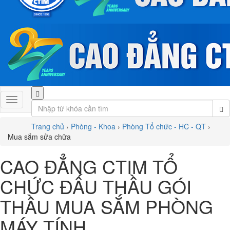
Trang chủ
›
Phòng - Khoa
›
Phòng Tổ chức - HC - QT
›
Mua sắm sửa chữa
CAO ĐẲNG CTIM TỔ
CHỨC ĐẤU THẦU GÓI
THẦU MUA SẮM PHÒNG
MÁY TÍNH