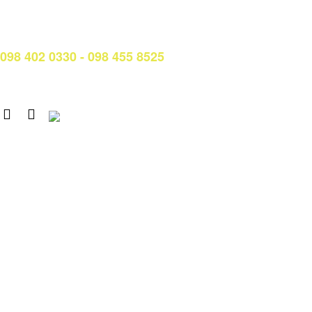
Hotline/Zalo Tư vấn tuyển sinh:
098 402 0330 - 098 455 8525
Email: tuyensinh@ctim.edu.vn
Copyright © 2020 CTIM.
CAO ĐẲNG CTIM
Số 15 Đường Trần Văn Trà, Khu Đô thị mới Nam Thành phố,
phường Tân Mỹ, TP. Hồ Chí Minh