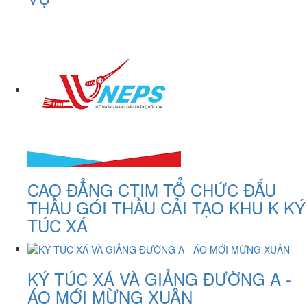
CAO ĐẲNG CTIM TỔ CHỨC ĐẤU
THẦU GÓI THẦU CẢI TẠO KHU K KÝ
TÚC XÁ
KÝ TÚC XÁ VÀ GIẢNG ĐƯỜNG A -
ÁO MỚI MỪNG XUÂN