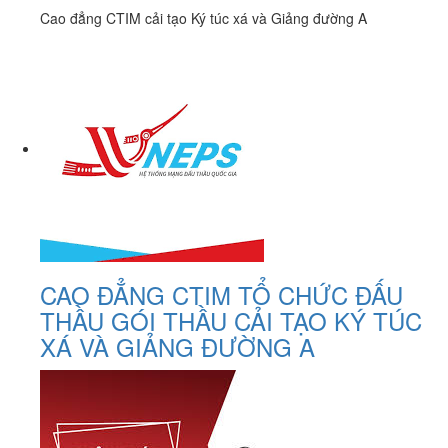
Cao đẳng CTIM cải tạo Ký túc xá và Giảng đường A
CAO ĐẲNG CTIM TỔ CHỨC ĐẤU
THẦU GÓI THẦU CẢI TẠO KÝ TÚC
XÁ VÀ GIẢNG ĐƯỜNG A