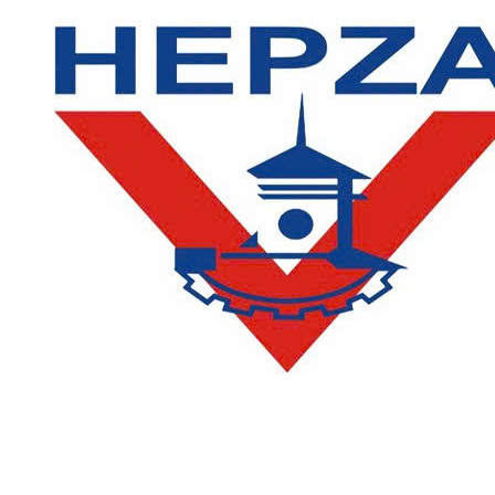
LIÊN HỆ
Phòng Quản lý đào tạo và Bảo đảm chất lượng:
Hotline: (028) 3638 5026 - 3638 5027 (phím 2)
Email:
phongqldt_bdcl@ctim.edu.vn