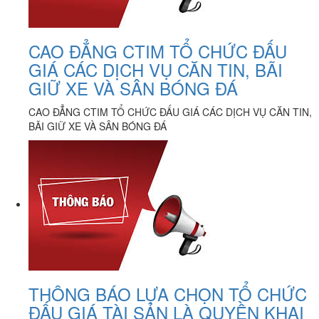
CAO ĐẲNG CTIM TỔ CHỨC ĐẤU
GIÁ CÁC DỊCH VỤ CĂN TIN, BÃI
GIỮ XE VÀ SÂN BÓNG ĐÁ
CAO ĐẲNG CTIM TỔ CHỨC ĐẤU GIÁ CÁC DỊCH VỤ CĂN TIN,
BÃI GIỮ XE VÀ SÂN BÓNG ĐÁ
THÔNG BÁO LỰA CHỌN TỔ CHỨC
ĐẤU GIÁ TÀI SẢN LÀ QUYỀN KHAI