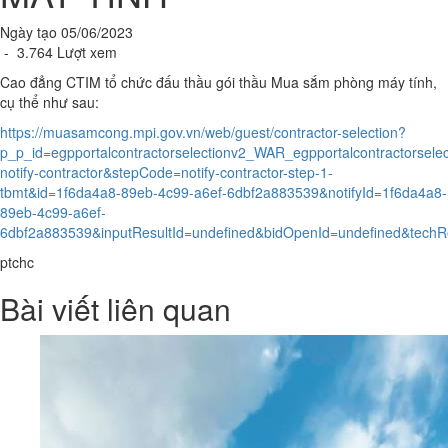
Ngày tạo 05/06/2023
- 3.764 Lượt xem
Cao đẳng CTIM tổ chức đấu thầu gói thầu Mua sắm phòng máy tính,
cụ thể như sau:
https://muasamcong.mpi.gov.vn/web/guest/contractor-selection?
p_p_id=egpportalcontractorselectionv2_WAR_egpportalcontractorsel
notify-contractor&stepCode=notify-contractor-step-1-
tbmt&id=1f6da4a8-89eb-4c99-a6ef-6dbf2a883539&notifyId=1f6da4a8-
89eb-4c99-a6ef-
6dbf2a883539&inputResultId=undefined&bidOpenId=undefined&tec
ptchc
Bài viết liên quan