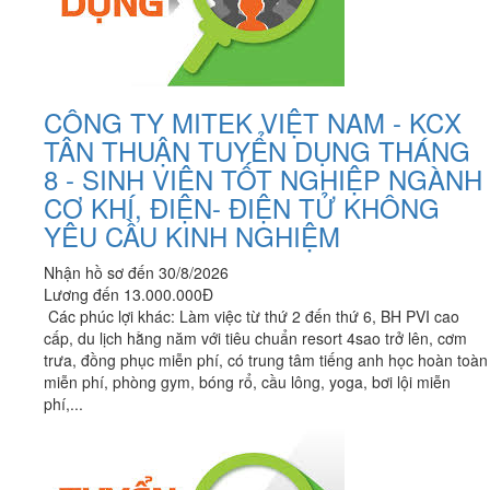
CÔNG TY MITEK VIỆT NAM - KCX
TÂN THUẬN TUYỂN DỤNG THÁNG
8 - SINH VIÊN TỐT NGHIỆP NGÀNH
CƠ KHÍ, ĐIỆN- ĐIỆN TỬ KHÔNG
YÊU CẦU KINH NGHIỆM
Nhận hồ sơ đến 30/8/2026
Lương đến 13.000.000Đ
Các phúc lợi khác: Làm việc từ thứ 2 đến thứ 6, BH PVI cao
cấp, du lịch hằng năm với tiêu chuẩn resort 4sao trở lên, cơm
trưa, đồng phục miễn phí, có trung tâm tiếng anh học hoàn toàn
miễn phí, phòng gym, bóng rổ, cầu lông, yoga, bơi lội miễn
phí,...