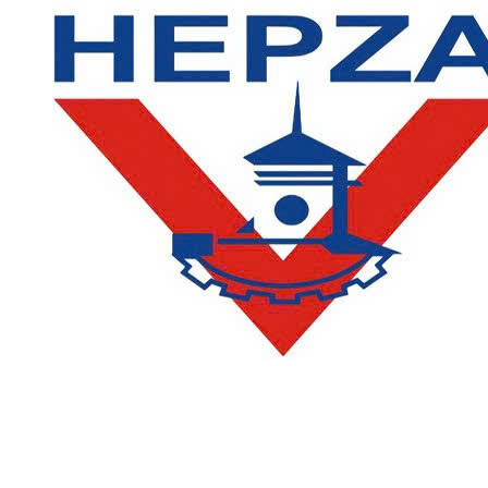
LIÊN HỆ
Phòng Quản lý đào tạo và Bảo đảm chất lượng:
Hotline: (028) 3638 5026 - 3638 5027 (phím 2)
Email:
phongqldt_bdcl@ctim.edu.vn