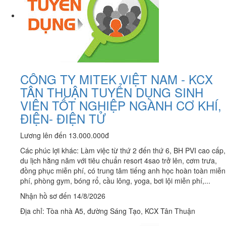
CÔNG TY MITEK VIỆT NAM - KCX
TÂN THUẬN TUYỂN DỤNG SINH
VIÊN TỐT NGHIỆP NGÀNH CƠ KHÍ,
ĐIỆN- ĐIỆN TỬ
Lương lên đến 13.000.000đ
Các phúc lợi khác: Làm việc từ thứ 2 đến thứ 6, BH PVI cao cấp,
du lịch hằng năm với tiêu chuẩn resort 4sao trở lên, cơm trưa,
đồng phục miễn phí, có trung tâm tiếng anh học hoàn toàn miễn
phí, phòng gym, bóng rổ, cầu lông, yoga, bơi lội miễn phí,...
Nhận hồ sơ đến 14/8/2026
Địa chỉ: Tòa nhà A5, đường Sáng Tạo, KCX Tân Thuận