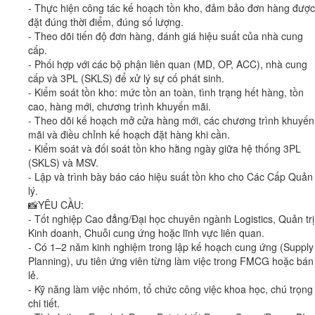
- Thực hiện công tác kế hoạch tồn kho, đảm bảo đơn hàng được
đặt đúng thời điểm, đúng số lượng.
- Theo dõi tiến độ đơn hàng, đánh giá hiệu suất của nhà cung
cấp.
- Phối hợp với các bộ phận liên quan (MD, OP, ACC), nhà cung
cấp và 3PL (SKLS) để xử lý sự cố phát sinh.
- Kiểm soát tồn kho: mức tồn an toàn, tình trạng hết hàng, tồn
cao, hàng mới, chương trình khuyến mãi.
- Theo dõi kế hoạch mở cửa hàng mới, các chương trình khuyến
mãi và điều chỉnh kế hoạch đặt hàng khi cần.
- Kiểm soát và đối soát tồn kho hằng ngày giữa hệ thống 3PL
(SKLS) và MSV.
- Lập và trình bày báo cáo hiệu suất tồn kho cho Các Cấp Quản
lý.
📸YÊU CẦU:
- Tốt nghiệp Cao đẳng/Đại học chuyên ngành Logistics, Quản trị
Kinh doanh, Chuỗi cung ứng hoặc lĩnh vực liên quan.
- Có 1–2 năm kinh nghiệm trong lập kế hoạch cung ứng (Supply
Planning), ưu tiên ứng viên từng làm việc trong FMCG hoặc bán
lẻ.
- Kỹ năng làm việc nhóm, tổ chức công việc khoa học, chú trọng
chi tiết.