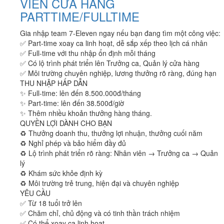
VIÊN CỬA HÀNG
PARTTIME/FULLTIME
Gia nhập team 7-Eleven ngay nếu bạn đang tìm một công việc:
✅ Part-time xoay ca linh hoạt, dễ sắp xếp theo lịch cá nhân
✅ Full-time với thu nhập ổn định mỗi tháng
✅ Có lộ trình phát triển lên Trưởng ca, Quản lý cửa hàng
✅ Môi trường chuyên nghiệp, lương thưởng rõ ràng, đúng hạn
THU NHẬP HẤP DẪN
✨ Full-time: lên đến 8.500.000đ/tháng
✨ Part-time: lên đến 38.500đ/giờ
✨ Thêm nhiều khoản thưởng hàng tháng.
QUYỀN LỢI DÀNH CHO BẠN
♻️ Thưởng doanh thu, thưởng lợi nhuận, thưởng cuối năm
♻️ Nghỉ phép và bảo hiểm đầy đủ
♻️ Lộ trình phát triển rõ ràng: Nhân viên → Trưởng ca → Quản
lý
♻️ Khám sức khỏe định kỳ
♻️ Môi trường trẻ trung, hiện đại và chuyên nghiệp
YÊU CẦU
✅ Từ 18 tuổi trở lên
✅ Chăm chỉ, chủ động và có tinh thần trách nhiệm
✅ Có thể xoay ca linh hoạt