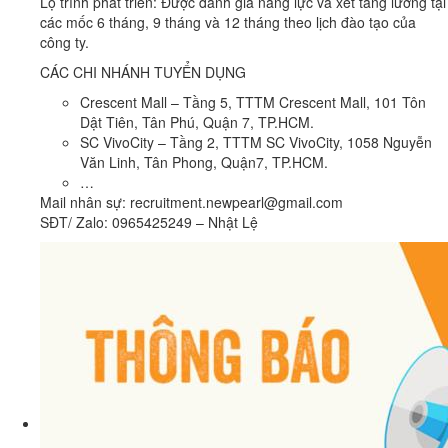
Lộ trình phát triển: Được đánh giá năng lực và xét tăng lương tại
các mốc 6 tháng, 9 tháng và 12 tháng theo lịch đào tạo của
công ty.
CÁC CHI NHÁNH TUYỂN DỤNG
Crescent Mall – Tầng 5, TTTM Crescent Mall, 101 Tôn
Dật Tiên, Tân Phú, Quận 7, TP.HCM.
SC VivoCity – Tầng 2, TTTM SC VivoCity, 1058 Nguyễn
Văn Linh, Tân Phong, Quận7, TP.HCM.
…
Mail nhân sự: recruitment.newpearl@gmail.com
SĐT/ Zalo: 0965425249 – Nhật Lệ