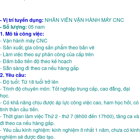
- Vị trí tuyển dụng:
NHÂN VIÊN VẬN HÀNH MÁY CNC
- Số lượng:
05 nam
1. Mô tả công việc:
-
Vận hành máy CNC
-
Sản xuất, gia công sản phẩm theo bản vẽ
-
Làm việc theo sự phân công của cấp trên
-
Đảm bảo tiến độ theo kế hoạch
-
Sẵn sàng đi theo ca nếu hàng gấp
2. Yêu cầu:
-
Độ tuổi: Từ 18 tuổi trở lên
-
Trình độ chuyên môn: Tốt nghiệp trung cấp, cao đẳng, đại
học.
-
Có khả năng chịu được áp lực công việc cao, ham học hỏi, có
tinh thần cầu tiến.
-
Thời gian làm việc Thứ 2 - thứ 7 (8h00 đến 17h00), tăng ca và
đi theo ca nếu hàng gấp.
-
Yêu cầu kinh nghiệm: kinh nghiệm ít nhất 1 năm, chưa có kinh
nghiệm sẽ được đào tạo.