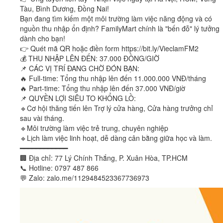
Tàu, Bình Dương, Đồng Nai!
Bạn đang tìm kiếm một môi trường làm việc năng động và có
nguồn thu nhập ổn định? FamilyMart chính là "bến đỗ" lý tưởng
dành cho bạn!
👉 Quét mã QR hoặc điền form https://bit.ly/VieclamFM2
💰 THU NHẬP LÊN ĐẾN: 37.000 ĐỒNG/GIỜ
📌 CÁC VỊ TRÍ ĐANG CHỜ ĐÓN BẠN:
🔥 Full-time: Tổng thu nhập lên đến 11.000.000 VNĐ/tháng
🔥 Part-time: Tổng thu nhập lên đến 37.000 VNĐ/giờ
📌 QUYỀN LỢI SIÊU TO KHỔNG LỒ:
🔹Cơ hội thăng tiến lên Trợ lý cửa hàng, Cửa hàng trưởng chỉ
sau vài tháng.
🔹Môi trường làm việc trẻ trung, chuyên nghiệp
🔹Lịch làm việc linh hoạt, dễ dàng cân bằng giữa học và làm.
━━━━━━━━━━━━
🏢 Địa chỉ: 77 Lý Chính Thắng, P. Xuân Hòa, TP.HCM
📞 Hotline: 0797 487 866
💬 Zalo: zalo.me/1129484523367736973