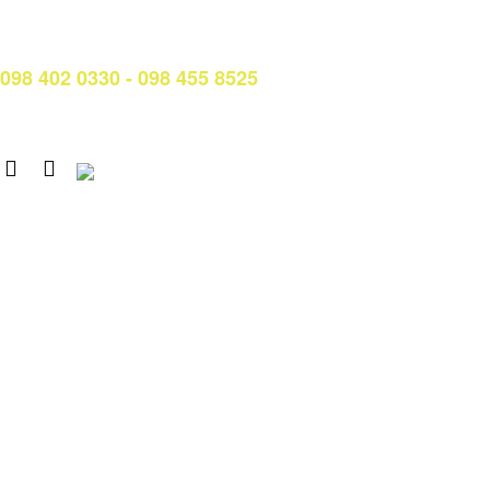
Hotline/Zalo Tư vấn tuyển sinh:
098 402 0330 - 098 455 8525
Email: tuyensinh@ctim.edu.vn
Copyright © 2020 CTIM.
CAO ĐẲNG CTIM
Số 15 Đường Trần Văn Trà, Khu Đô thị mới Nam Thành phố,
phường Tân Mỹ, TP. Hồ Chí Minh