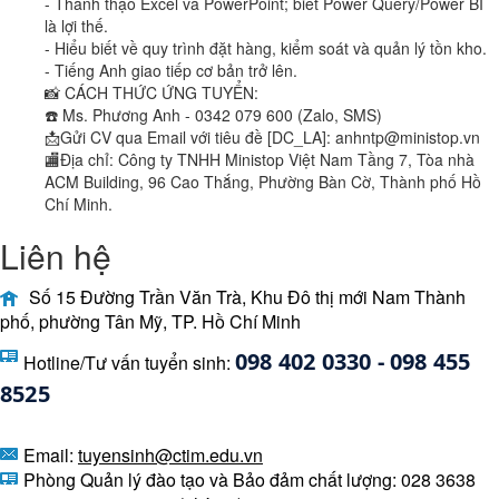
- Thành thạo Excel và PowerPoint; biết Power Query/Power BI
là lợi thế.
- Hiểu biết về quy trình đặt hàng, kiểm soát và quản lý tồn kho.
- Tiếng Anh giao tiếp cơ bản trở lên.
📸 CÁCH THỨC ỨNG TUYỂN:
☎️ Ms. Phương Anh - 0342 079 600 (Zalo, SMS)
📩Gửi CV qua Email với tiêu đề [DC_LA]: anhntp@ministop.vn
🏬Địa chỉ: Công ty TNHH Ministop Việt Nam Tầng 7, Tòa nhà
ACM Building, 96 Cao Thắng, Phường Bàn Cờ, Thành phố Hồ
Chí Minh.
Liên hệ
Số 15 Đường Trần Văn Trà, Khu Đô thị mới Nam Thành
phố, phường Tân Mỹ, TP. Hồ Chí Minh
098 402 0330 - 098 455 
Hotline/Tư vấn tuyển sinh:
8525 
Email:
tuyensinh@ctim.edu.vn
Phòng Quản lý đào tạo và Bảo đảm chất lượng: 028 3638