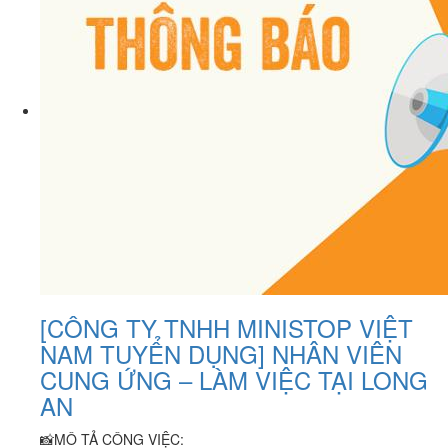
[CÔNG TY TNHH MINISTOP VIỆT
NAM TUYỂN DỤNG] NHÂN VIÊN
CUNG ỨNG – LÀM VIỆC TẠI LONG
AN
📸MÔ TẢ CÔNG VIỆC: