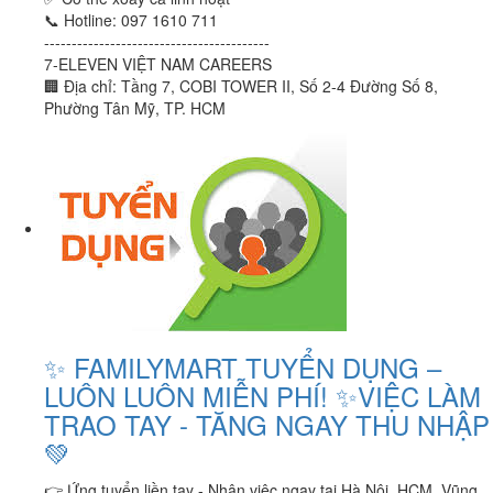
📞 Hotline: 097 1610 711
-----------------------------------------
7-ELEVEN VIỆT NAM CAREERS
🏢 Địa chỉ: Tầng 7, COBI TOWER II, Số 2-4 Đường Số 8,
Phường Tân Mỹ, TP. HCM
✨ FAMILYMART TUYỂN DỤNG –
LUÔN LUÔN MIỄN PHÍ! ✨VIỆC LÀM
TRAO TAY - TĂNG NGAY THU NHẬP
💚
👉 Ứng tuyển liền tay - Nhận việc ngay tại Hà Nội, HCM, Vũng