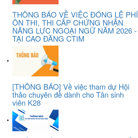
THÔNG BÁO VỀ VIỆC ĐÓNG LỆ PHÍ
ÔN THI, THI CẤP CHỨNG NHẬN
NĂNG LỰC NGOẠI NGỮ NĂM 2026 -
TẠI CAO ĐĂNG CTIM
[THÔNG BÁO] Về việc tham dự Hội
thảo chuyên đề dành cho Tân sinh
viên K28