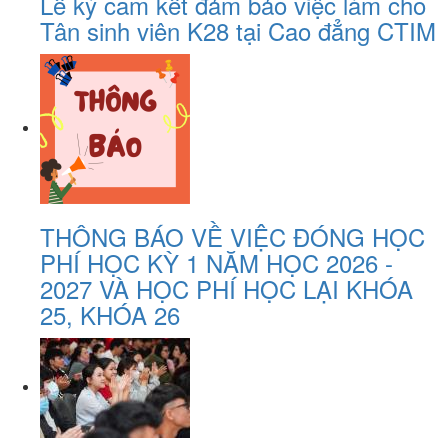
Lễ ký cam kết đảm bảo việc làm cho
Tân sinh viên K28 tại Cao đẳng CTIM
THÔNG BÁO VỀ VIỆC ĐÓNG HỌC
PHÍ HỌC KỲ 1 NĂM HỌC 2026 -
2027 VÀ HỌC PHÍ HỌC LẠI KHÓA
25, KHÓA 26