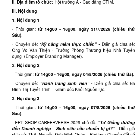
II. Địa điểm tổ chức:
Hội trường A - Cao đẳng CTIM.
III. Nội dung
1. Nội dung 1
- Thời gian:
từ
14g00 - 16g00, ngày 31/7/2026 (
chiều
th
Sáu)
.
- Chuyên đề:
“
Kỹ năng mềm thực chiến”
-
Diễn giả chia sẻ
Ông Võ Văn Thiện - Trưởng Phòng Thương hiệu Nhà Tuyển
dụng (Employer Branding Manager).
2.
Nội dung 2
- Thời gian:
từ
14g00 - 16g00, ngày 04/8/2026 (
chiều
thứ Ba)
.
- Chuyên đề:
“Hành trang sinh viên”
-
Diễn giả chia sẻ: B
Đinh Thị Tuyết Trinh – Giám đốc Khối Nguồn lực.
3.
Nội dung 3
- Thời gian:
từ
14g00 - 16g00, ngày 07/8/2026 (
chiều
th
Sáu)
.
- FPT SHOP CAREERVERSE 2026 chủ đề:
“Từ Giảng đườn
đến Doanh nghiệp – Sinh viên cần chuẩn bị gì?”
- Diễn giả
chia sẻ: ThS. Nguyễn Đức Minh Quân - Phó ban Chuyển đổi số