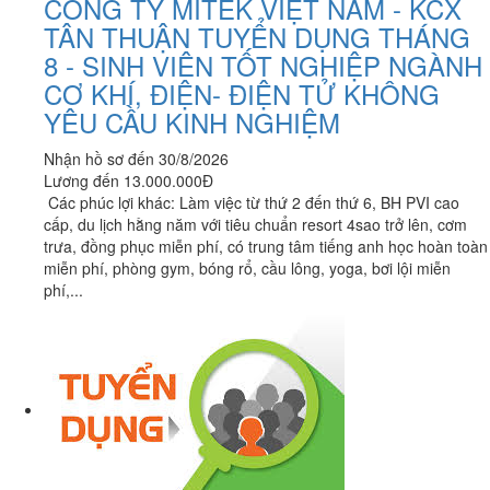
CÔNG TY MITEK VIỆT NAM - KCX
TÂN THUẬN TUYỂN DỤNG THÁNG
8 - SINH VIÊN TỐT NGHIỆP NGÀNH
CƠ KHÍ, ĐIỆN- ĐIỆN TỬ KHÔNG
YÊU CẦU KINH NGHIỆM
Nhận hồ sơ đến 30/8/2026
Lương đến 13.000.000Đ
Các phúc lợi khác: Làm việc từ thứ 2 đến thứ 6, BH PVI cao
cấp, du lịch hằng năm với tiêu chuẩn resort 4sao trở lên, cơm
trưa, đồng phục miễn phí, có trung tâm tiếng anh học hoàn toàn
miễn phí, phòng gym, bóng rổ, cầu lông, yoga, bơi lội miễn
phí,...