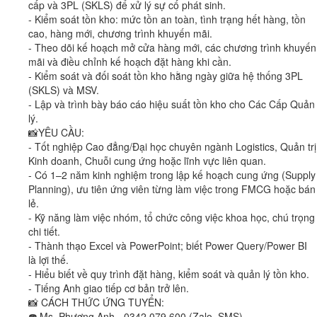
cấp và 3PL (SKLS) để xử lý sự cố phát sinh.
- Kiểm soát tồn kho: mức tồn an toàn, tình trạng hết hàng, tồn
cao, hàng mới, chương trình khuyến mãi.
- Theo dõi kế hoạch mở cửa hàng mới, các chương trình khuyến
mãi và điều chỉnh kế hoạch đặt hàng khi cần.
- Kiểm soát và đối soát tồn kho hằng ngày giữa hệ thống 3PL
(SKLS) và MSV.
- Lập và trình bày báo cáo hiệu suất tồn kho cho Các Cấp Quản
lý.
📸YÊU CẦU:
- Tốt nghiệp Cao đẳng/Đại học chuyên ngành Logistics, Quản trị
Kinh doanh, Chuỗi cung ứng hoặc lĩnh vực liên quan.
- Có 1–2 năm kinh nghiệm trong lập kế hoạch cung ứng (Supply
Planning), ưu tiên ứng viên từng làm việc trong FMCG hoặc bán
lẻ.
- Kỹ năng làm việc nhóm, tổ chức công việc khoa học, chú trọng
chi tiết.
- Thành thạo Excel và PowerPoint; biết Power Query/Power BI
là lợi thế.
- Hiểu biết về quy trình đặt hàng, kiểm soát và quản lý tồn kho.
- Tiếng Anh giao tiếp cơ bản trở lên.
📸 CÁCH THỨC ỨNG TUYỂN:
☎️ Ms. Phương Anh - 0342 079 600 (Zalo, SMS)