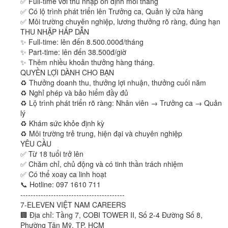
✅ Full-time với thu nhập ổn định mỗi tháng
✅ Có lộ trình phát triển lên Trưởng ca, Quản lý cửa hàng
✅ Môi trường chuyên nghiệp, lương thưởng rõ ràng, đúng hạn
THU NHẬP HẤP DẪN
✨ Full-time: lên đến 8.500.000đ/tháng
✨ Part-time: lên đến 38.500đ/giờ
✨ Thêm nhiều khoản thưởng hàng tháng.
QUYỀN LỢI DÀNH CHO BẠN
♻️ Thưởng doanh thu, thưởng lợi nhuận, thưởng cuối năm
♻️ Nghỉ phép và bảo hiểm đầy đủ
♻️ Lộ trình phát triển rõ ràng: Nhân viên → Trưởng ca → Quản
lý
♻️ Khám sức khỏe định kỳ
♻️ Môi trường trẻ trung, hiện đại và chuyên nghiệp
YÊU CẦU
✅ Từ 18 tuổi trở lên
✅ Chăm chỉ, chủ động và có tinh thần trách nhiệm
✅ Có thể xoay ca linh hoạt
📞 Hotline: 097 1610 711
-----------------------------------------
7-ELEVEN VIỆT NAM CAREERS
🏢 Địa chỉ: Tầng 7, COBI TOWER II, Số 2-4 Đường Số 8,
Phường Tân Mỹ, TP. HCM