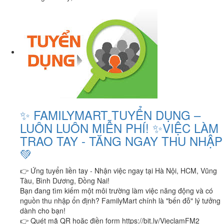
✨ FAMILYMART TUYỂN DỤNG –
LUÔN LUÔN MIỄN PHÍ! ✨VIỆC LÀM
TRAO TAY - TĂNG NGAY THU NHẬP
💚
👉 Ứng tuyển liền tay - Nhận việc ngay tại Hà Nội, HCM, Vũng
Tàu, Bình Dương, Đồng Nai!
Bạn đang tìm kiếm một môi trường làm việc năng động và có
nguồn thu nhập ổn định? FamilyMart chính là "bến đỗ" lý tưởng
dành cho bạn!
👉 Quét mã QR hoặc điền form https://bit.ly/VieclamFM2