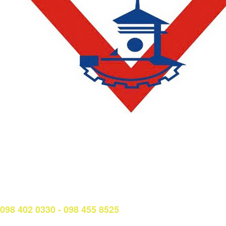
LIÊN HỆ
Phòng Quản lý đào tạo và Bảo đảm chất lượng:
Hotline: (028) 3638 5026 - 3638 5027 (phím 2)
Email:
phongqldt_bdcl@ctim.edu.vn
Hotline/Zalo Tư vấn tuyển sinh:
098 402 0330 - 098 455 8525