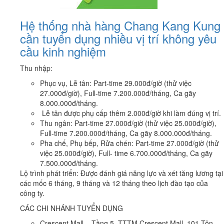
Hệ thống nhà hàng Chang Kang Kung
cần tuyển dụng nhiều vị trí không yêu
cầu kinh nghiệm
Thu nhập:
Phục vụ, Lễ tân: Part-time 29.000đ/giờ (thử việc
27.000đ/giờ), Full-time 7.200.000đ/tháng, Ca gãy
8.000.000đ/tháng.
Lễ tân được phụ cấp thêm 2.000đ/giờ khi làm đúng vị trí.
Thu ngân: Part-time 27.000đ/giờ (thử việc 25.000đ/giờ),
Full-time 7.200.000đ/tháng, Ca gãy 8.000.000đ/tháng.
Pha chế, Phụ bếp, Rửa chén: Part-time 27.000đ/giờ (thử
việc 25.000đ/giờ), Full- time 6.700.000đ/tháng, Ca gãy
7.500.000đ/tháng.
Lộ trình phát triển: Được đánh giá năng lực và xét tăng lương tại
các mốc 6 tháng, 9 tháng và 12 tháng theo lịch đào tạo của
công ty.
CÁC CHI NHÁNH TUYỂN DỤNG
Crescent Mall – Tầng 5, TTTM Crescent Mall, 101 Tôn