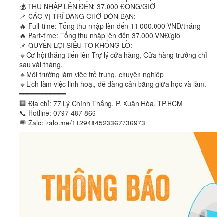
💰 THU NHẬP LÊN ĐẾN: 37.000 ĐỒNG/GIỜ
📌 CÁC VỊ TRÍ ĐANG CHỜ ĐÓN BẠN:
🔥 Full-time: Tổng thu nhập lên đến 11.000.000 VNĐ/tháng
🔥 Part-time: Tổng thu nhập lên đến 37.000 VNĐ/giờ
📌 QUYỀN LỢI SIÊU TO KHỔNG LỒ:
🔹Cơ hội thăng tiến lên Trợ lý cửa hàng, Cửa hàng trưởng chỉ
sau vài tháng.
🔹Môi trường làm việc trẻ trung, chuyên nghiệp
🔹Lịch làm việc linh hoạt, dễ dàng cân bằng giữa học và làm.
━━━━━━━━━━━━
🏢 Địa chỉ: 77 Lý Chính Thắng, P. Xuân Hòa, TP.HCM
📞 Hotline: 0797 487 866
💬 Zalo: zalo.me/1129484523367736973