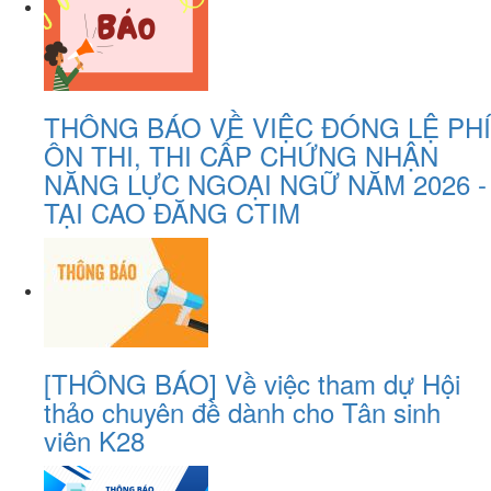
THÔNG BÁO VỀ VIỆC ĐÓNG LỆ PHÍ
ÔN THI, THI CẤP CHỨNG NHẬN
NĂNG LỰC NGOẠI NGỮ NĂM 2026 -
TẠI CAO ĐĂNG CTIM
[THÔNG BÁO] Về việc tham dự Hội
thảo chuyên đề dành cho Tân sinh
viên K28