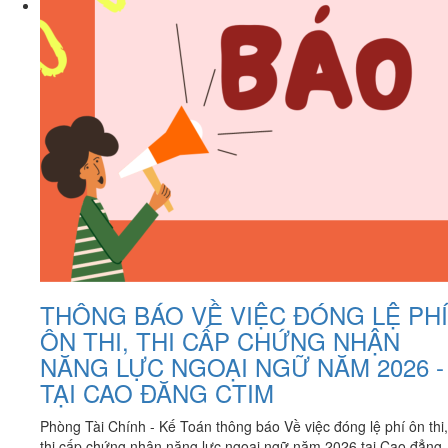
THÔNG BÁO VỀ VIỆC ĐÓNG LỆ PHÍ
ÔN THI, THI CẤP CHỨNG NHẬN
NĂNG LỰC NGOẠI NGỮ NĂM 2026 -
TẠI CAO ĐĂNG CTIM
Phòng Tài Chính - Kế Toán thông báo Về việc đóng lệ phí ôn thi,
thi cấp chứng nhận năng lực ngoại ngữ năm 2026 tại Cao đẳng