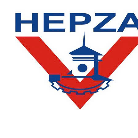
LIÊN HỆ
Phòng Quản lý đào tạo và Bảo đảm chất lượng:
Hotline: (028) 3638 5026 - 3638 5027 (phím 2)