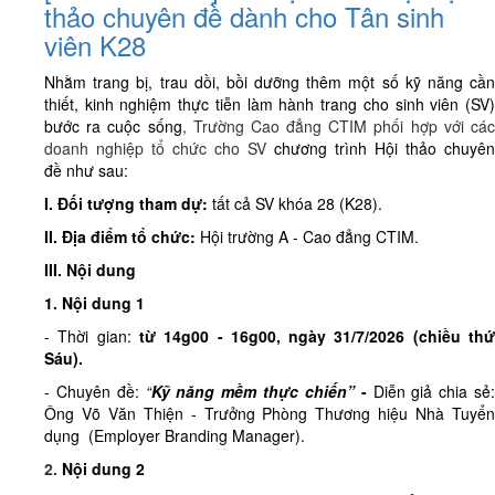
thảo chuyên đề dành cho Tân sinh
viên K28
Nhằm trang bị, trau dồi, bồi dưỡng thêm một số kỹ năng cần
thiết, kinh nghiệm thực tiễn làm hành trang cho sinh viên (SV)
bước ra cuộc sống
, Trường Cao đẳng CTIM phối hợp với cá
doanh nghiệp tổ chức cho SV
chương trình
Hội thảo chuyên
đề
như sau:
I. Đối tượng tham dự:
tất cả SV khóa 28 (K28).
II. Địa điểm tổ chức:
Hội trường A - Cao đẳng CTIM.
III. Nội dung
1. Nội dung 1
- Thời gian:
từ
14g00 - 16g00, ngày 31/7/2026 (
chiều
th
Sáu)
.
- Chuyên đề:
“
Kỹ năng mềm thực chiến”
-
Diễn giả chia sẻ
Ông Võ Văn Thiện - Trưởng Phòng Thương hiệu Nhà Tuyển
dụng (Employer Branding Manager).
2.
Nội dung 2