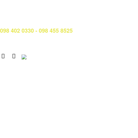
Email:
phongqldt_bdcl@ctim.edu.vn
Hotline/Zalo Tư vấn tuyển sinh:
098 402 0330 - 098 455 8525
Email: tuyensinh@ctim.edu.vn
Copyright © 2020 CTIM.
CAO ĐẲNG CTIM
Số 15 Đường Trần Văn Trà, Khu Đô thị mới Nam Thành phố,
phường Tân Mỹ, TP. Hồ Chí Minh