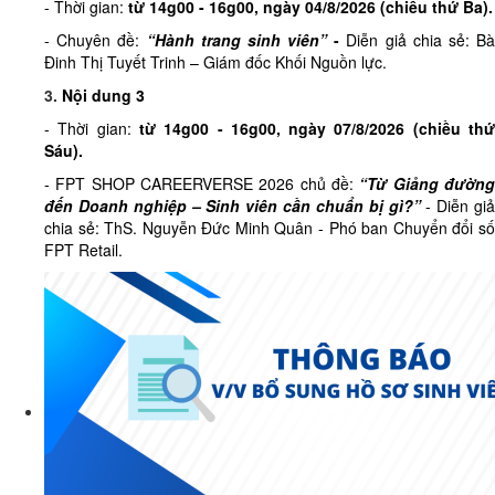
- Thời gian:
từ
14g00 - 16g00, ngày 04/8/2026 (
chiều
thứ Ba)
.
- Chuyên đề:
“Hành trang sinh viên”
-
Diễn giả chia sẻ: B
Đinh Thị Tuyết Trinh – Giám đốc Khối Nguồn lực.
3.
Nội dung 3
- Thời gian:
từ
14g00 - 16g00, ngày 07/8/2026 (
chiều
th
Sáu)
.
- FPT SHOP CAREERVERSE 2026 chủ đề:
“Từ Giảng đườn
đến Doanh nghiệp – Sinh viên cần chuẩn bị gì?”
- Diễn giả
chia sẻ: ThS. Nguyễn Đức Minh Quân - Phó ban Chuyển đổi số
FPT Retail.