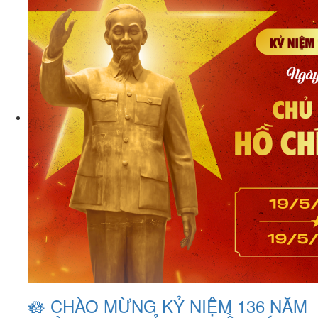
🪷 CHÀO MỪNG KỶ NIỆM 136 NĂM