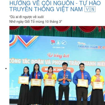
HƯỚNG VỀ CỘI NGUỒN - TỰ HÀO
TRUYỀN THỐNG VIỆT NAM 🇻🇳
"Dù ai đi ngược về xuôi
Nhớ ngày Giỗ Tổ mùng 10 tháng 3"