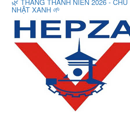
🌿 THÁNG THANH NIÊN 2026 - CHỦ
NHẬT XANH 🌱
LIÊN HỆ