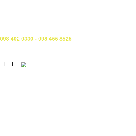
Phòng Quản lý đào tạo và Bảo đảm chất lượng:
Hotline: (028) 3638 5026 - 3638 5027 (phím 2)
Email:
phongqldt_bdcl@ctim.edu.vn
Hotline/Zalo Tư vấn tuyển sinh:
098 402 0330 - 098 455 8525
Email: tuyensinh@ctim.edu.vn
Copyright © 2020 CTIM.
CAO ĐẲNG CTIM
Số 15 Đường Trần Văn Trà, Khu Đô thị mới Nam Thành phố,
phường Tân Mỹ, TP. Hồ Chí Minh