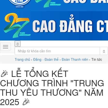
Trang chủ
›
Đảng - Đoàn thể
›
Đoàn Thanh niên
›
Tin tức
🎉 LỄ TỔNG KẾT
CHƯƠNG TRÌNH "TRUNG
THU YÊU THƯƠNG" NĂM
2025 🎉