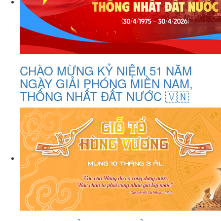
CHÀO MỪNG KỶ NIỆM 51 NĂM
NGÀY GIẢI PHÓNG MIỀN NAM,
THỐNG NHẤT ĐẤT NƯỚC 🇻🇳