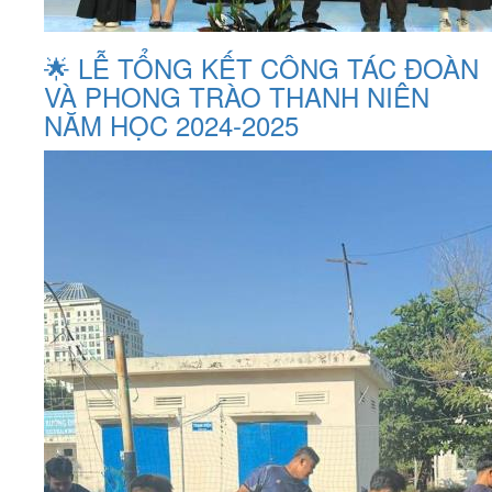
🌟 LỄ TỔNG KẾT CÔNG TÁC ĐOÀN
VÀ PHONG TRÀO THANH NIÊN
NĂM HỌC 2024-2025