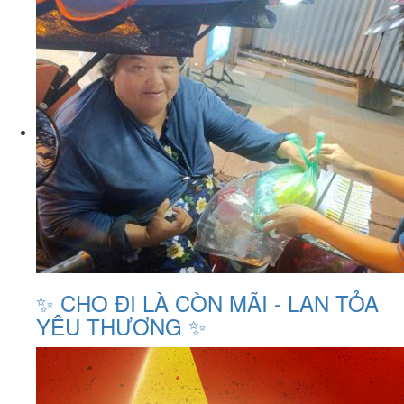
✨ CHO ĐI LÀ CÒN MÃI - LAN TỎA
YÊU THƯƠNG ✨