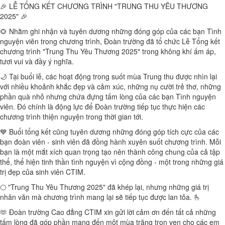
🎉 LỄ TỔNG KẾT CHƯƠNG TRÌNH "TRUNG THU YÊU THƯƠNG
2025" 🎉
🌻 Nhằm ghi nhận và tuyên dương những đóng góp của các bạn Tình
nguyện viên trong chương trình, Đoàn trường đã tổ chức Lễ Tổng kết
chương trình "Trung Thu Yêu Thương 2025" trong không khí ấm áp,
tươi vui và đầy ý nghĩa.
🌙 Tại buổi lễ, các hoạt động trong suốt mùa Trung thu được nhìn lại
với nhiều khoảnh khắc đẹp và cảm xúc, những nụ cười trẻ thơ, những
phần quà nhỏ nhưng chứa đựng tấm lòng của các bạn Tình nguyện
viên. Đó chính là động lực để Đoàn trường tiếp tục thực hiện các
chương trình thiện nguyện trong thời gian tới.
💙 Buổi tổng kết cũng tuyên dương những đóng góp tích cực của các
bạn đoàn viên - sinh viên đã đồng hành xuyên suốt chương trình. Mỗi
bạn là một mắt xích quan trọng tạo nên thành công chung của cả tập
thể, thể hiện tinh thần tình nguyện vì cộng đồng - một trong những giá
trị đẹp của sinh viên CTIM.
🌕 "Trung Thu Yêu Thương 2025" đã khép lại, nhưng những giá trị
nhân văn mà chương trình mang lại sẽ tiếp tục được lan tỏa. 🫰
🫶 Đoàn trường Cao đẳng CTIM xin gửi lời cảm ơn đến tất cả những
tấm lòng đã góp phần mang đến một mùa trăng trọn vẹn cho các em