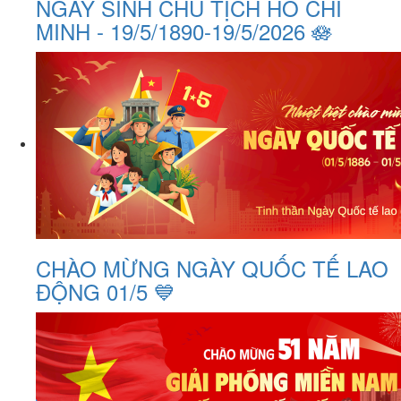
NGÀY SINH CHỦ TỊCH HỒ CHÍ
MINH - 19/5/1890-19/5/2026 🪷
CHÀO MỪNG NGÀY QUỐC TẾ LAO
ĐỘNG 01/5 💙