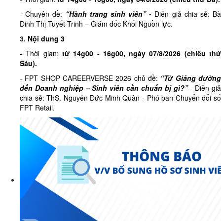
- Chuyên đề:
“Hành trang sinh viên”
-
Diễn giả chia sẻ: B
Đinh Thị Tuyết Trinh – Giám đốc Khối Nguồn lực.
3.
Nội dung 3
- Thời gian:
từ
14g00 - 16g00, ngày 07/8/2026 (
chiều
th
Sáu)
.
- FPT SHOP CAREERVERSE 2026 chủ đề:
“Từ Giảng đườn
đến Doanh nghiệp – Sinh viên cần chuẩn bị gì?”
- Diễn giả
chia sẻ: ThS. Nguyễn Đức Minh Quân - Phó ban Chuyển đổi số
FPT Retail.