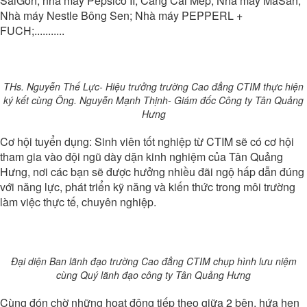
SaiGon; nhà máy Pepsico II; Cảng Cái Mép; Nhà máy MaSan;
Nhà máy Nestle Bông Sen; Nhà máy PEPPERL +
FUCH;...........
THs. Nguyễn Thế Lực- Hiệu trưởng trường Cao đẳng CTIM thực hiện
ký kết cùng Ông. Nguyễn Mạnh Thịnh- Giám đốc Công ty Tân Quảng
Hưng
Cơ hội tuyển dụng: Sinh viên tốt nghiệp từ CTIM sẽ có cơ hội
tham gia vào đội ngũ dày dặn kinh nghiệm của Tân Quảng
Hưng, nơi các bạn sẽ được hưởng nhiều đãi ngộ hấp dẫn đúng
với năng lực, phát triển kỹ năng và kiến thức trong môi trường
làm việc thực tế, chuyên nghiệp.
Đại diện Ban lãnh đạo trường Cao đẳng CTIM chụp hình lưu niệm
cùng Quý lãnh đạo công ty Tân Quảng Hưng
Cùng đón chờ những hoạt động tiếp theo giữa 2 bên, hứa hẹn