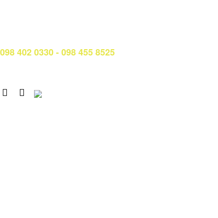
Hotline: (028) 3638 5026 - 3638 5027 (phím 2)
Email:
phongqldt_bdcl@ctim.edu.vn
Hotline/Zalo Tư vấn tuyển sinh:
098 402 0330 - 098 455 8525
Email: tuyensinh@ctim.edu.vn
Copyright © 2020 CTIM.
CAO ĐẲNG CTIM
Số 15 Đường Trần Văn Trà, Khu Đô thị mới Nam Thành phố,
phường Tân Mỹ, TP. Hồ Chí Minh