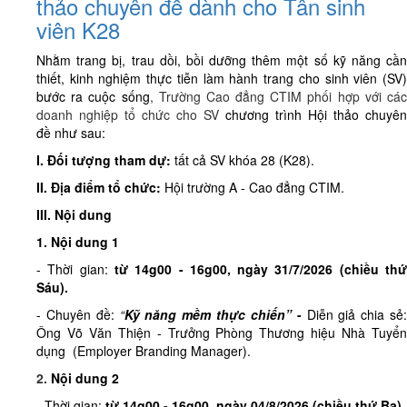
thảo chuyên đề dành cho Tân sinh
viên K28
Nhằm trang bị, trau dồi, bồi dưỡng thêm một số kỹ năng cần
thiết, kinh nghiệm thực tiễn làm hành trang cho sinh viên (SV)
bước ra cuộc sống
, Trường Cao đẳng CTIM phối hợp với cá
doanh nghiệp tổ chức cho SV
chương trình
Hội thảo chuyên
đề
như sau:
I. Đối tượng tham dự:
tất cả SV khóa 28 (K28).
II. Địa điểm tổ chức:
Hội trường A - Cao đẳng CTIM.
III. Nội dung
1. Nội dung 1
- Thời gian:
từ
14g00 - 16g00, ngày 31/7/2026 (
chiều
th
Sáu)
.
- Chuyên đề:
“
Kỹ năng mềm thực chiến”
-
Diễn giả chia sẻ
Ông Võ Văn Thiện - Trưởng Phòng Thương hiệu Nhà Tuyển
dụng (Employer Branding Manager).
2.
Nội dung 2
- Thời gian:
từ
14g00 - 16g00, ngày 04/8/2026 (
chiều
thứ Ba)
.