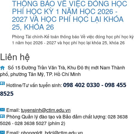
THÔNG BÁO VỀ VIỆC ĐÓNG HỌC
PHÍ HỌC KỲ 1 NĂM HỌC 2026 -
2027 VÀ HỌC PHÍ HỌC LẠI KHÓA
25, KHÓA 26
Phòng Tài chính-Kế toán thông báo Về việc đóng học phí học kỳ
1 năm học 2026 - 2027 và học phí học lại khóa 25, khóa 26
Liên hệ
Số 15 Đường Trần Văn Trà, Khu Đô thị mới Nam Thành
phố, phường Tân Mỹ, TP. Hồ Chí Minh
098 402 0330 - 098 455 
Hotline/Tư vấn tuyển sinh:
8525 
Email:
tuyensinh@ctim.edu.vn
Phòng Quản lý đào tạo và Bảo đảm chất lượng: 028 3638
5026 - 028 3638 5027 (phím 2)
Email: phongqldt_bdcl@ctim.edu.vn