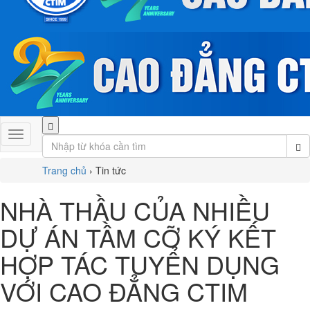
Trang chủ
›
Tin tức
NHÀ THẦU CỦA NHIỀU
DỰ ÁN TẦM CỠ KÝ KẾT
HỢP TÁC TUYỂN DỤNG
VỚI CAO ĐẲNG CTIM