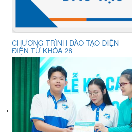
CHƯƠNG TRÌNH ĐÀO TẠO ĐIỆN
ĐIỆN TỬ KHÓA 28