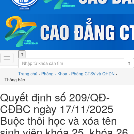
Trang chủ
›
Phòng - Khoa
›
Phòng CTSV và QHDN
›
Thông báo
Quyết định số 209/QĐ-
CĐBC ngày 17/11/2025
Buộc thôi học và xóa tên
sinh viên khóa 25, khóa 26