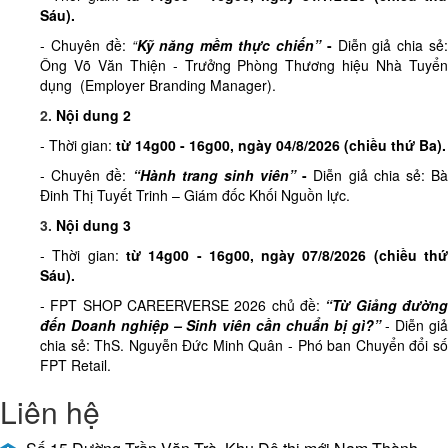
Sáu)
.
- Chuyên đề:
“
Kỹ năng mềm thực chiến”
-
Diễn giả chia sẻ
Ông Võ Văn Thiện - Trưởng Phòng Thương hiệu Nhà Tuyển
dụng (Employer Branding Manager).
2.
Nội dung 2
- Thời gian:
từ
14g00 - 16g00, ngày 04/8/2026 (
chiều
thứ Ba)
.
- Chuyên đề:
“Hành trang sinh viên”
-
Diễn giả chia sẻ: B
Đinh Thị Tuyết Trinh – Giám đốc Khối Nguồn lực.
3.
Nội dung 3
- Thời gian:
từ
14g00 - 16g00, ngày 07/8/2026 (
chiều
th
Sáu)
.
- FPT SHOP CAREERVERSE 2026 chủ đề:
“Từ Giảng đườn
đến Doanh nghiệp – Sinh viên cần chuẩn bị gì?”
- Diễn giả
chia sẻ: ThS. Nguyễn Đức Minh Quân - Phó ban Chuyển đổi số
FPT Retail.
Liên hệ