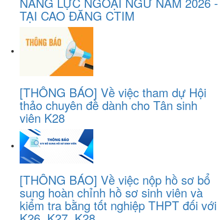
NĂNG LỰC NGOẠI NGỮ NĂM 2026 -
TẠI CAO ĐĂNG CTIM
[THÔNG BÁO] Về việc tham dự Hội
thảo chuyên đề dành cho Tân sinh
viên K28
[THÔNG BÁO] Về việc nộp hồ sơ bổ
sung hoàn chỉnh hồ sơ sinh viên và
kiểm tra bằng tốt nghiệp THPT đối với
K26, K27, K28