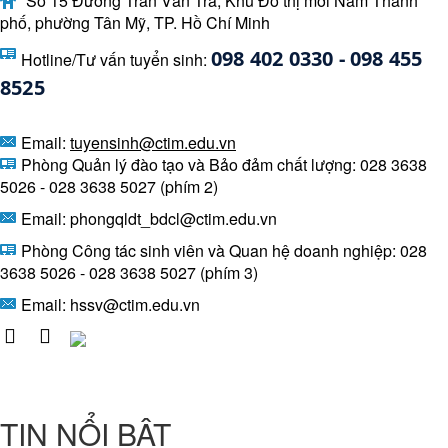
Số 15 Đường Trần Văn Trà, Khu Đô thị mới Nam Thành
phố, phường Tân Mỹ, TP. Hồ Chí Minh
098 402 0330 - 098 455 
Hotline/Tư vấn tuyển sinh:
8525 
Email:
tuyensinh@ctim.edu.vn
Phòng Quản lý đào tạo và Bảo đảm chất lượng: 028 3638
5026 - 028 3638 5027 (phím 2)
Email: phongqldt_bdcl@ctim.edu.vn
Phòng Công tác sinh viên và Quan hệ doanh nghiệp: 028
3638 5026 - 028 3638 5027 (phím 3)
Email:
hssv@ctim.edu.vn
TIN NỔI BẬT