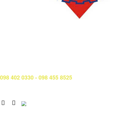
LIÊN HỆ
Phòng Quản lý đào tạo và Bảo đảm chất lượng:
Hotline: (028) 3638 5026 - 3638 5027 (phím 2)
Email:
phongqldt_bdcl@ctim.edu.vn
Hotline/Zalo Tư vấn tuyển sinh:
098 402 0330 - 098 455 8525
Email: tuyensinh@ctim.edu.vn
Copyright © 2020 CTIM.
CAO ĐẲNG CTIM