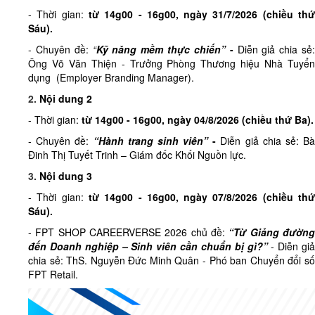
- Thời gian:
từ
14g00 - 16g00, ngày 31/7/2026 (
chiều
th
Sáu)
.
- Chuyên đề:
“
Kỹ năng mềm thực chiến”
-
Diễn giả chia sẻ
Ông Võ Văn Thiện - Trưởng Phòng Thương hiệu Nhà Tuyển
dụng (Employer Branding Manager).
2.
Nội dung 2
- Thời gian:
từ
14g00 - 16g00, ngày 04/8/2026 (
chiều
thứ Ba)
.
- Chuyên đề:
“Hành trang sinh viên”
-
Diễn giả chia sẻ: B
Đinh Thị Tuyết Trinh – Giám đốc Khối Nguồn lực.
3.
Nội dung 3
- Thời gian:
từ
14g00 - 16g00, ngày 07/8/2026 (
chiều
th
Sáu)
.
- FPT SHOP CAREERVERSE 2026 chủ đề:
“Từ Giảng đườn
đến Doanh nghiệp – Sinh viên cần chuẩn bị gì?”
- Diễn giả
chia sẻ: ThS. Nguyễn Đức Minh Quân - Phó ban Chuyển đổi số
FPT Retail.