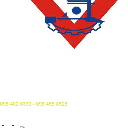
LIÊN HỆ
Phòng Quản lý đào tạo và Bảo đảm chất lượng:
Hotline: (028) 3638 5026 - 3638 5027 (phím 2)
Email:
phongqldt_bdcl@ctim.edu.vn
Hotline/Zalo Tư vấn tuyển sinh:
098 402 0330 - 098 455 8525
Email: tuyensinh@ctim.edu.vn