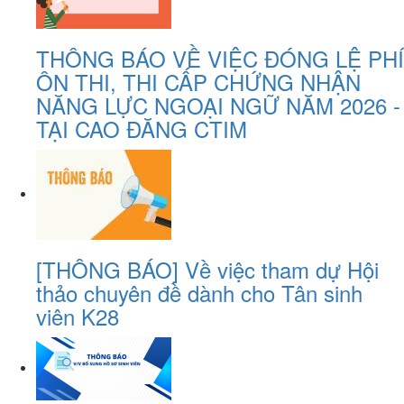
THÔNG BÁO VỀ VIỆC ĐÓNG LỆ PHÍ
ÔN THI, THI CẤP CHỨNG NHẬN
NĂNG LỰC NGOẠI NGỮ NĂM 2026 -
TẠI CAO ĐĂNG CTIM
[THÔNG BÁO] Về việc tham dự Hội
thảo chuyên đề dành cho Tân sinh
viên K28