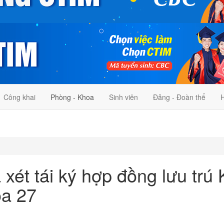
Công khai
Phòng - Khoa
Sinh viên
Đảng - Đoàn thể
H
 xét tái ký hợp đồng lưu tr
óa 27