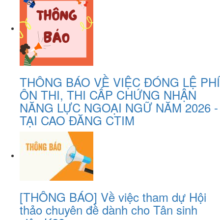
THÔNG BÁO VỀ VIỆC ĐÓNG LỆ PHÍ
ÔN THI, THI CẤP CHỨNG NHẬN
NĂNG LỰC NGOẠI NGỮ NĂM 2026 -
TẠI CAO ĐĂNG CTIM
[THÔNG BÁO] Về việc tham dự Hội
thảo chuyên đề dành cho Tân sinh