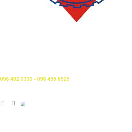
LIÊN HỆ
Phòng Quản lý đào tạo và Bảo đảm chất lượng:
Hotline: (028) 3638 5026 - 3638 5027 (phím 2)
Email:
phongqldt_bdcl@ctim.edu.vn
Hotline/Zalo Tư vấn tuyển sinh:
098 402 0330 - 098 455 8525
Email: tuyensinh@ctim.edu.vn
Copyright © 2020 CTIM.