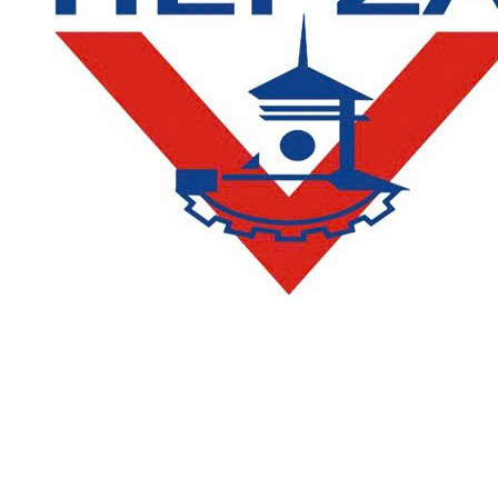
LIÊN HỆ
Phòng Quản lý đào tạo và Bảo đảm chất lượng:
Hotline: (028) 3638 5026 - 3638 5027 (phím 2)
Email:
phongqldt_bdcl@ctim.edu.vn
Hotline/Zalo Tư vấn tuyển sinh: