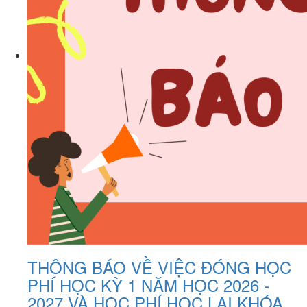
THÔNG BÁO VỀ VIỆC ĐÓNG HỌC
PHÍ HỌC KỲ 1 NĂM HỌC 2026 -
2027 VÀ HỌC PHÍ HỌC LẠI KHÓA