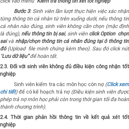
click vào menu “
Kiểm tra thông tin xét tốt nghiệp
”
Bước 3
: Sinh viên lần lượt thực hiện việc xác nhậ
từng thông tin cá nhân từ trên xuống dưới, nếu thông tin
cá nhân nào đúng, sinh viên không cần chọn (mặc định
là đúng),
nếu thông tin bị sai
, sinh viên
click Option
chọn
sai
và
nhập/chọn thông tin cá nhân đúng tại ô thông ti
đó
(Upload
file minh chứng kèm theo). Sau đó click nú
“
Lưu dữ liệu”
để hoàn tất.
2.3. Đối với sinh viên không đủ điều kiện công nhận tốt
nghiệp
Sinh viên kiểm tra các môn học còn nợ
(
Click xem
chi tiết
)
để có kế hoạch trả nợ
(Điều kiện sinh viên đượ
phép trả nợ môn học phải còn trong thời gian tối đa hoàn
thành chương trình).
2.4. Thời gian phản hồi thông tin về kết quả xét tốt
nghiệp