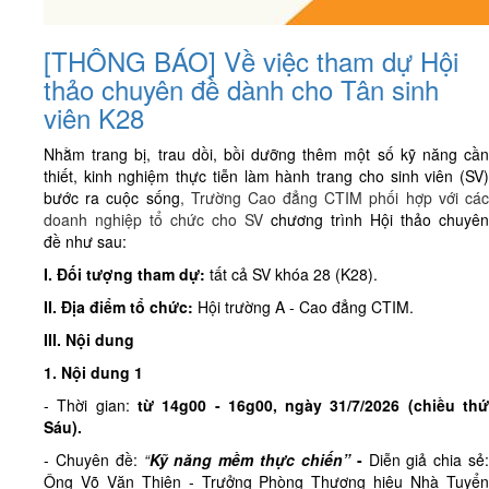
[THÔNG BÁO] Về việc tham dự Hội
thảo chuyên đề dành cho Tân sinh
viên K28
Nhằm trang bị, trau dồi, bồi dưỡng thêm một số kỹ năng cần
thiết, kinh nghiệm thực tiễn làm hành trang cho sinh viên (SV)
bước ra cuộc sống
, Trường Cao đẳng CTIM phối hợp với cá
doanh nghiệp tổ chức cho SV
chương trình
Hội thảo chuyên
đề
như sau:
I. Đối tượng tham dự:
tất cả SV khóa 28 (K28).
II. Địa điểm tổ chức:
Hội trường A - Cao đẳng CTIM.
III. Nội dung
1. Nội dung 1
- Thời gian:
từ
14g00 - 16g00, ngày 31/7/2026 (
chiều
th
Sáu)
.
- Chuyên đề:
“
Kỹ năng mềm thực chiến”
-
Diễn giả chia sẻ
Ông Võ Văn Thiện - Trưởng Phòng Thương hiệu Nhà Tuyển