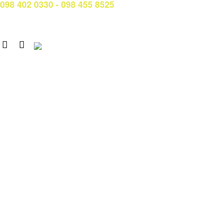
098 402 0330 - 098 455 8525
Email: tuyensinh@ctim.edu.vn
Copyright © 2020 CTIM.
CAO ĐẲNG CTIM
Số 15 Đường Trần Văn Trà, Khu Đô thị mới Nam Thành phố,
phường Tân Mỹ, TP. Hồ Chí Minh