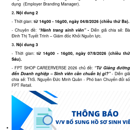
dụng (Employer Branding Manager).
2.
Nội dung 2
- Thời gian:
từ
14g00 - 16g00, ngày 04/8/2026 (
chiều
thứ Ba)
.
- Chuyên đề:
“Hành trang sinh viên”
-
Diễn giả chia sẻ: B
Đinh Thị Tuyết Trinh – Giám đốc Khối Nguồn lực.
3.
Nội dung 3
- Thời gian:
từ
14g00 - 16g00, ngày 07/8/2026 (
chiều
th
Sáu)
.
- FPT SHOP CAREERVERSE 2026 chủ đề:
“Từ Giảng đườn
đến Doanh nghiệp – Sinh viên cần chuẩn bị gì?”
- Diễn giả
chia sẻ: ThS. Nguyễn Đức Minh Quân - Phó ban Chuyển đổi số
FPT Retail.