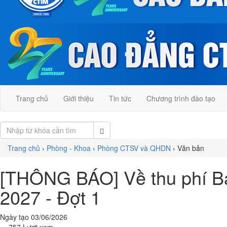
Trang chủ
Giới thiệu
Tin tức
Chương trình đào tạo
Trang chủ
›
Phòng - Khoa
›
Phòng CTSV và QHDN
›
Văn bản
[THÔNG BÁO] Về thu phí Bảo
2027 - Đợt 1
Ngày tạo 03/06/2026