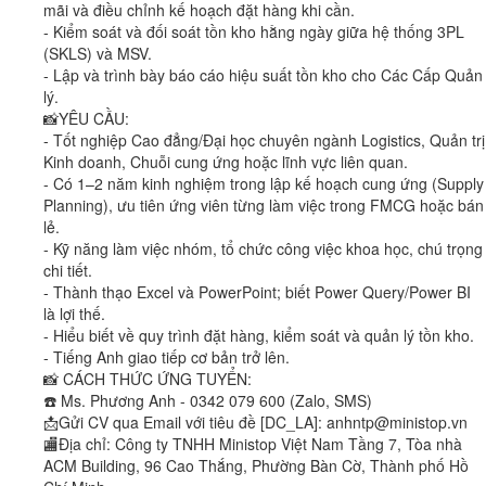
mãi và điều chỉnh kế hoạch đặt hàng khi cần.
- Kiểm soát và đối soát tồn kho hằng ngày giữa hệ thống 3PL
(SKLS) và MSV.
- Lập và trình bày báo cáo hiệu suất tồn kho cho Các Cấp Quản
lý.
📸YÊU CẦU:
- Tốt nghiệp Cao đẳng/Đại học chuyên ngành Logistics, Quản trị
Kinh doanh, Chuỗi cung ứng hoặc lĩnh vực liên quan.
- Có 1–2 năm kinh nghiệm trong lập kế hoạch cung ứng (Supply
Planning), ưu tiên ứng viên từng làm việc trong FMCG hoặc bán
lẻ.
- Kỹ năng làm việc nhóm, tổ chức công việc khoa học, chú trọng
chi tiết.
- Thành thạo Excel và PowerPoint; biết Power Query/Power BI
là lợi thế.
- Hiểu biết về quy trình đặt hàng, kiểm soát và quản lý tồn kho.
- Tiếng Anh giao tiếp cơ bản trở lên.
📸 CÁCH THỨC ỨNG TUYỂN:
☎️ Ms. Phương Anh - 0342 079 600 (Zalo, SMS)
📩Gửi CV qua Email với tiêu đề [DC_LA]: anhntp@ministop.vn
🏬Địa chỉ: Công ty TNHH Ministop Việt Nam Tầng 7, Tòa nhà
ACM Building, 96 Cao Thắng, Phường Bàn Cờ, Thành phố Hồ