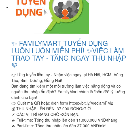
✨ FAMILYMART TUYỂN DỤNG –
LUÔN LUÔN MIỄN PHÍ! ✨VIỆC LÀM
TRAO TAY - TĂNG NGAY THU NHẬP
💚
👉 Ứng tuyển liền tay - Nhận việc ngay tại Hà Nội, HCM, Vũng
Tàu, Bình Dương, Đồng Nai!
Bạn đang tìm kiếm một môi trường làm việc năng động và có
nguồn thu nhập ổn định? FamilyMart chính là "bến đỗ" lý tưởng
dành cho bạn!
👉 Quét mã QR hoặc điền form https://bit.ly/VieclamFM2
💰 THU NHẬP LÊN ĐẾN: 37.000 ĐỒNG/GIỜ
📌 CÁC VỊ TRÍ ĐANG CHỜ ĐÓN BẠN:
🔥 Full-time: Tổng thu nhập lên đến 11.000.000 VNĐ/tháng
🔥 Part-time: Tổng thu nhập lên đến 37.000 VNĐ/giờ