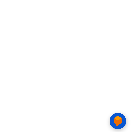
Copyright © 2020 CTIM.
CAO ĐẲNG CTIM
Số 15 Đường Trần Văn Trà, Khu Đô thị mới Nam Thành phố,
phường Tân Mỹ, TP. Hồ Chí Minh