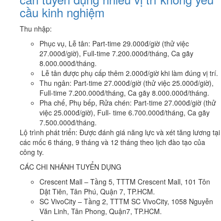
cầu kinh nghiệm
Thu nhập:
Phục vụ, Lễ tân: Part-time 29.000đ/giờ (thử việc
27.000đ/giờ), Full-time 7.200.000đ/tháng, Ca gãy
8.000.000đ/tháng.
Lễ tân được phụ cấp thêm 2.000đ/giờ khi làm đúng vị trí.
Thu ngân: Part-time 27.000đ/giờ (thử việc 25.000đ/giờ),
Full-time 7.200.000đ/tháng, Ca gãy 8.000.000đ/tháng.
Pha chế, Phụ bếp, Rửa chén: Part-time 27.000đ/giờ (thử
việc 25.000đ/giờ), Full- time 6.700.000đ/tháng, Ca gãy
7.500.000đ/tháng.
Lộ trình phát triển: Được đánh giá năng lực và xét tăng lương tại
các mốc 6 tháng, 9 tháng và 12 tháng theo lịch đào tạo của
công ty.
CÁC CHI NHÁNH TUYỂN DỤNG
Crescent Mall – Tầng 5, TTTM Crescent Mall, 101 Tôn
Dật Tiên, Tân Phú, Quận 7, TP.HCM.
SC VivoCity – Tầng 2, TTTM SC VivoCity, 1058 Nguyễn
Văn Linh, Tân Phong, Quận7, TP.HCM.