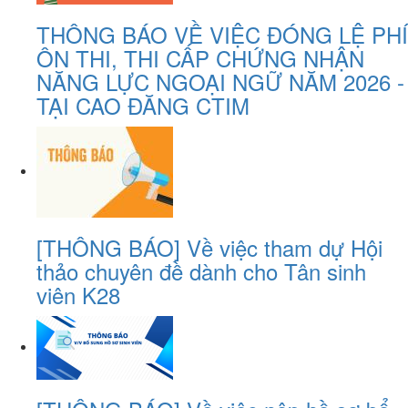
THÔNG BÁO VỀ VIỆC ĐÓNG LỆ PHÍ
ÔN THI, THI CẤP CHỨNG NHẬN
NĂNG LỰC NGOẠI NGỮ NĂM 2026 -
TẠI CAO ĐĂNG CTIM
[THÔNG BÁO] Về việc tham dự Hội
thảo chuyên đề dành cho Tân sinh
viên K28