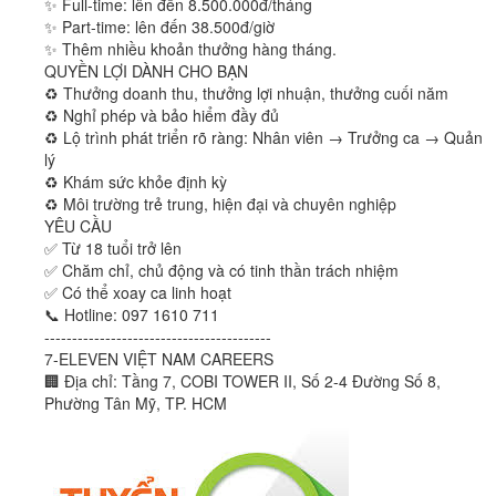
✨ Full-time: lên đến 8.500.000đ/tháng
✨ Part-time: lên đến 38.500đ/giờ
✨ Thêm nhiều khoản thưởng hàng tháng.
QUYỀN LỢI DÀNH CHO BẠN
♻️ Thưởng doanh thu, thưởng lợi nhuận, thưởng cuối năm
♻️ Nghỉ phép và bảo hiểm đầy đủ
♻️ Lộ trình phát triển rõ ràng: Nhân viên → Trưởng ca → Quản
lý
♻️ Khám sức khỏe định kỳ
♻️ Môi trường trẻ trung, hiện đại và chuyên nghiệp
YÊU CẦU
✅ Từ 18 tuổi trở lên
✅ Chăm chỉ, chủ động và có tinh thần trách nhiệm
✅ Có thể xoay ca linh hoạt
📞 Hotline: 097 1610 711
-----------------------------------------
7-ELEVEN VIỆT NAM CAREERS
🏢 Địa chỉ: Tầng 7, COBI TOWER II, Số 2-4 Đường Số 8,
Phường Tân Mỹ, TP. HCM