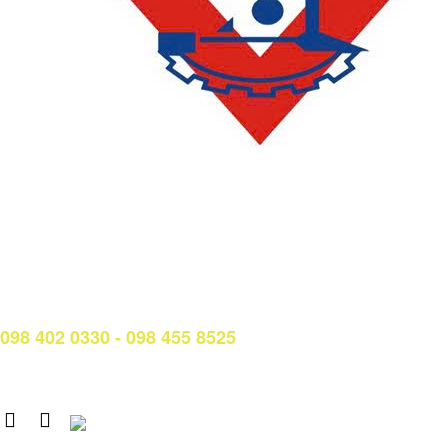
LIÊN HỆ
Phòng Quản lý đào tạo và Bảo đảm chất lượng:
Hotline: (028) 3638 5026 - 3638 5027 (phím 2)
Email:
phongqldt_bdcl@ctim.edu.vn
Hotline/Zalo Tư vấn tuyển sinh:
098 402 0330 - 098 455 8525
Email: tuyensinh@ctim.edu.vn