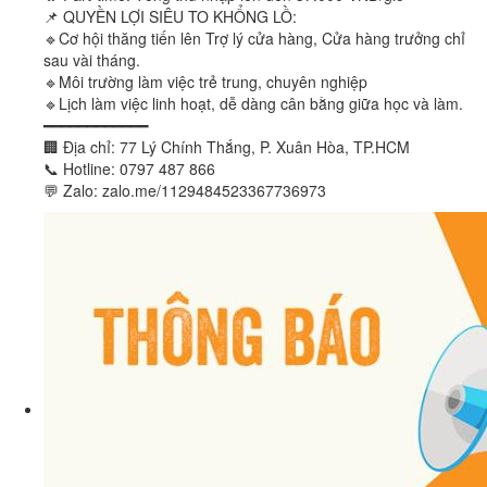
📌 QUYỀN LỢI SIÊU TO KHỔNG LỒ:
🔹Cơ hội thăng tiến lên Trợ lý cửa hàng, Cửa hàng trưởng chỉ
sau vài tháng.
🔹Môi trường làm việc trẻ trung, chuyên nghiệp
🔹Lịch làm việc linh hoạt, dễ dàng cân bằng giữa học và làm.
━━━━━━━━━━━━
🏢 Địa chỉ: 77 Lý Chính Thắng, P. Xuân Hòa, TP.HCM
📞 Hotline: 0797 487 866
💬 Zalo: zalo.me/1129484523367736973