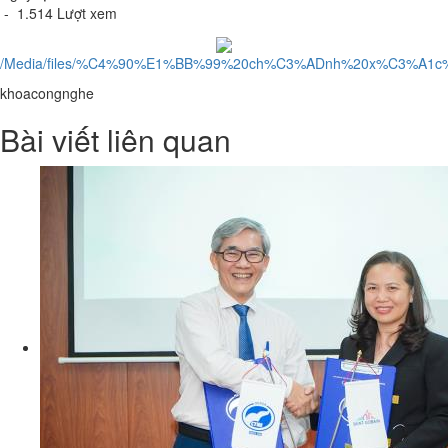
- 1.514 Lượt xem
/Media/files/%C4%90%E1%BB%99%20ch%C3%ADnh%20x%C3%A1c%
khoacongnghe
Bài viết liên quan