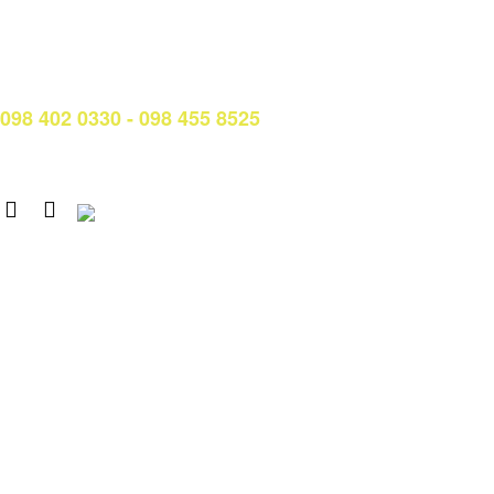
Hotline: (028) 3638 5026 - 3638 5027 (phím 2)
Email:
phongqldt_bdcl@ctim.edu.vn
Hotline/Zalo Tư vấn tuyển sinh:
098 402 0330 - 098 455 8525
Email: tuyensinh@ctim.edu.vn
Copyright © 2020 CTIM.
CAO ĐẲNG CTIM
Số 15 Đường Trần Văn Trà, Khu Đô thị mới Nam Thành phố,
phường Tân Mỹ, TP. Hồ Chí Minh