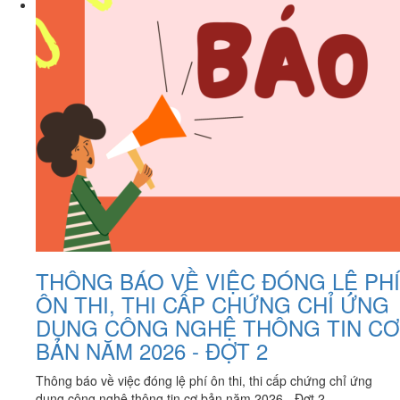
THÔNG BÁO VỀ VIỆC ĐÓNG LỆ PHÍ
ÔN THI, THI CẤP CHỨNG CHỈ ỨNG
DỤNG CÔNG NGHỆ THÔNG TIN CƠ
BẢN NĂM 2026 - ĐỢT 2
Thông báo về việc đóng lệ phí ôn thi, thi cấp chứng chỉ ứng
dụng công nghệ thông tin cơ bản năm 2026 - Đợt 2