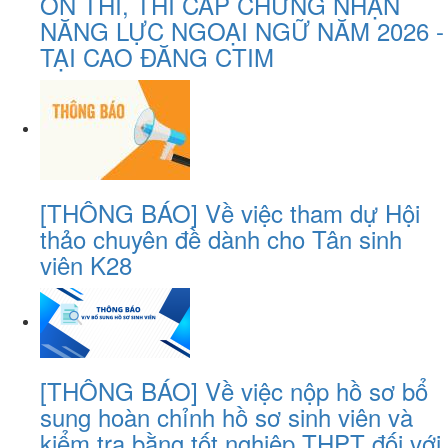
ÔN THI, THI CẤP CHỨNG NHẬN
NĂNG LỰC NGOẠI NGỮ NĂM 2026 -
TẠI CAO ĐĂNG CTIM
[THÔNG BÁO] Về việc tham dự Hội
thảo chuyên đề dành cho Tân sinh
viên K28
[THÔNG BÁO] Về việc nộp hồ sơ bổ
sung hoàn chỉnh hồ sơ sinh viên và
kiểm tra bằng tốt nghiệp THPT đối với