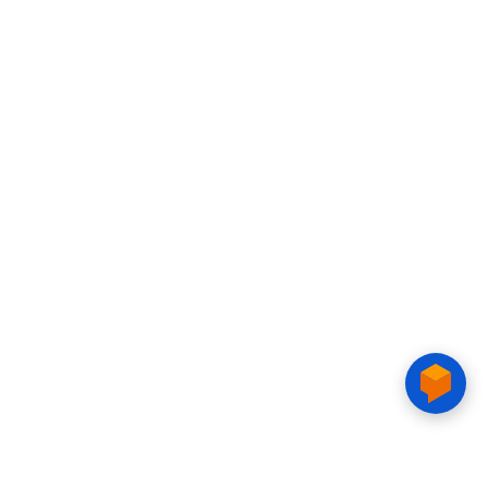
CAO ĐẲNG CTIM
Số 15 Đường Trần Văn Trà, Khu Đô thị mới Nam Thành phố,
phường Tân Mỹ, TP. Hồ Chí Minh