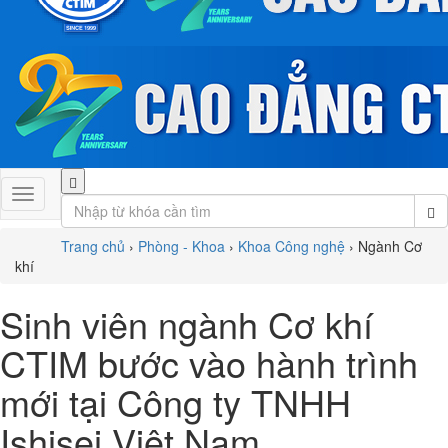
Trang chủ
›
Phòng - Khoa
›
Khoa Công nghệ
›
Ngành Cơ
khí
Sinh viên ngành Cơ khí
CTIM bước vào hành trình
mới tại Công ty TNHH
Ishisei Việt Nam