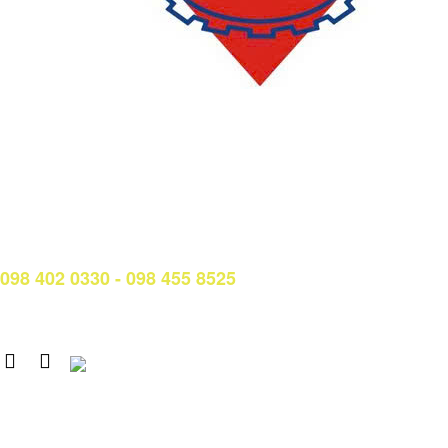
LIÊN HỆ
Phòng Quản lý đào tạo và Bảo đảm chất lượng:
Hotline: (028) 3638 5026 - 3638 5027 (phím 2)
Email:
phongqldt_bdcl@ctim.edu.vn
Hotline/Zalo Tư vấn tuyển sinh:
098 402 0330 - 098 455 8525
Email: tuyensinh@ctim.edu.vn
Copyright © 2020 CTIM.