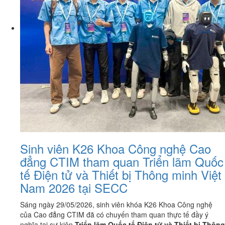
Sinh viên K26 Khoa Công nghệ Cao
đẳng CTIM tham quan Triển lãm Quốc
tế Điện tử và Thiết bị Thông minh Việt
Nam 2026 tại SECC
Sáng ngày 29/05/2026, sinh viên khóa K26 Khoa Công nghệ
của Cao đẳng CTIM đã có chuyến tham quan thực tế đầy ý
nghĩa tại sự kiện
Triển lãm Quốc tế Điện tử và Thiết bị Thông