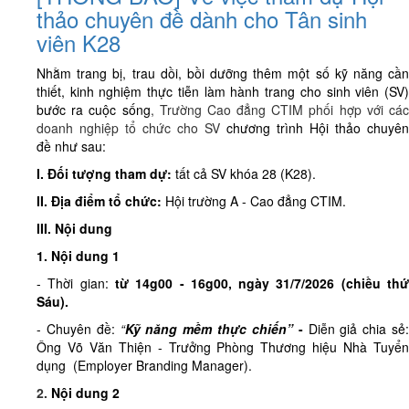
thảo chuyên đề dành cho Tân sinh
viên K28
Nhằm trang bị, trau dồi, bồi dưỡng thêm một số kỹ năng cần
thiết, kinh nghiệm thực tiễn làm hành trang cho sinh viên (SV)
bước ra cuộc sống
, Trường Cao đẳng CTIM phối hợp với cá
doanh nghiệp tổ chức cho SV
chương trình
Hội thảo chuyên
đề
như sau:
I. Đối tượng tham dự:
tất cả SV khóa 28 (K28).
II. Địa điểm tổ chức:
Hội trường A - Cao đẳng CTIM.
III. Nội dung
1. Nội dung 1
- Thời gian:
từ
14g00 - 16g00, ngày 31/7/2026 (
chiều
th
Sáu)
.
- Chuyên đề:
“
Kỹ năng mềm thực chiến”
-
Diễn giả chia sẻ
Ông Võ Văn Thiện - Trưởng Phòng Thương hiệu Nhà Tuyển
dụng (Employer Branding Manager).
2.
Nội dung 2