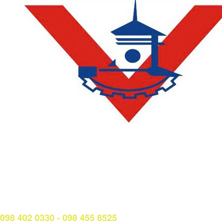
LIÊN HỆ
Phòng Quản lý đào tạo và Bảo đảm chất lượng:
Hotline: (028) 3638 5026 - 3638 5027 (phím 2)
Email:
phongqldt_bdcl@ctim.edu.vn
Hotline/Zalo Tư vấn tuyển sinh:
098 402 0330 - 098 455 8525