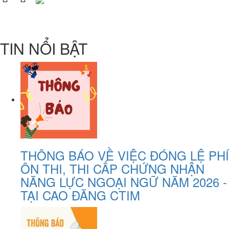
TIN NỔI BẬT
THÔNG BÁO VỀ VIỆC ĐÓNG LỆ PHÍ
ÔN THI, THI CẤP CHỨNG NHẬN
NĂNG LỰC NGOẠI NGỮ NĂM 2026 -
TẠI CAO ĐĂNG CTIM