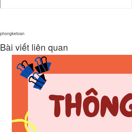
phongketoan
Bài viết liên quan