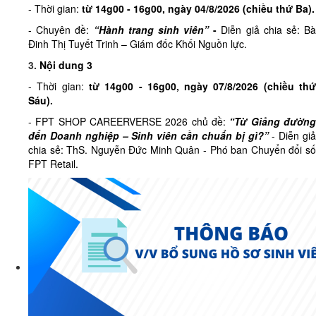
- Thời gian:
từ
14g00 - 16g00, ngày 04/8/2026 (
chiều
thứ Ba)
.
- Chuyên đề:
“Hành trang sinh viên”
-
Diễn giả chia sẻ: B
Đinh Thị Tuyết Trinh – Giám đốc Khối Nguồn lực.
3.
Nội dung 3
- Thời gian:
từ
14g00 - 16g00, ngày 07/8/2026 (
chiều
th
Sáu)
.
- FPT SHOP CAREERVERSE 2026 chủ đề:
“Từ Giảng đườn
đến Doanh nghiệp – Sinh viên cần chuẩn bị gì?”
- Diễn giả
chia sẻ: ThS. Nguyễn Đức Minh Quân - Phó ban Chuyển đổi số
FPT Retail.