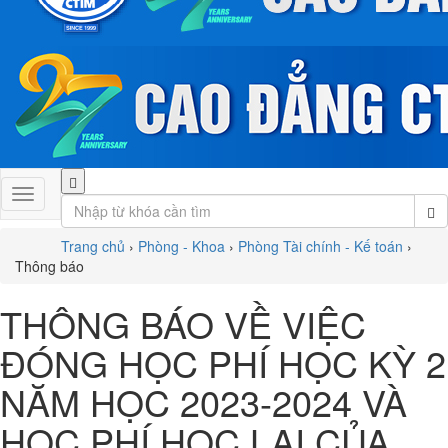
Trang chủ
›
Phòng - Khoa
›
Phòng Tài chính - Kế toán
›
Thông báo
THÔNG BÁO VỀ VIỆC
ĐÓNG HỌC PHÍ HỌC KỲ 2
NĂM HỌC 2023-2024 VÀ
HỌC PHÍ HỌC LẠI CỦA