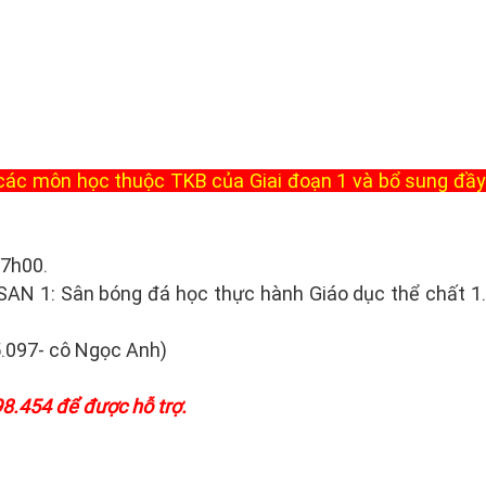
c các môn học thuộc TKB của Giai đoạn 1 và bổ sung đầ
17h00.
; SAN 1: Sân bóng đá học thực hành Giáo dục thể chất 1.
5.097- cô Ngọc Anh)
98.454 để được hỗ trợ.