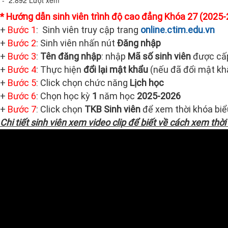
- 2.892 Lượt xem
* Hướng dẫn sinh viên trình độ cao đẳng Khóa 27 (2025-
+
Bước 1
: Sinh viên truy cập trang
online.ctim.edu.vn
+
Bước 2
: Sinh viên nhấn nút
Đăng nhập
+
Bước 3
:
Tên đăng nhập
: nhập
Mã số sinh viên
được cấ
+
Bước 4
: Thực hiện
đổi lại mật khẩu
(nếu đã đổi mật khẩ
+
Bước 5
: Click chọn chức năng
Lịch học
+
Bước 6
: Chọn học kỳ
1
năm học
2025-2026
+
Bước 7
: Click chọn
TKB Sinh viên
để xem thời khóa biể
Chi tiết sinh viên xem video clip để biết về cách xem thời