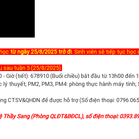
u học
từ ngày 25/8/2025 trở đi
. Sinh viên sẽ tiếp tục họ
u sau tuần 5 (25/8/2025).
0 - Giờ (tiết): 678910 (Buổi chiều) bắt đầu từ 13h00 đến 
 học lý thuyết; PM2, PM3, PM4: phòng thực hành máy tính
hòng CTSV&QHDN để được hỗ trợ (Số điện thoại: 0796.06
n hệ Thầy Sang (Phòng QLĐT&BĐCL), số điện thoại: 0393.8