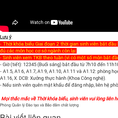
Lưu ý
:
- Thời khóa biểu Giai đoạn 2 thời gian sinh viên bắt đầ
đủ các môn học cơ sở ngành còn lại.
- Sinh viên xem TKB theo tuần (vì có một số môn bắt đầ
- Giờ (tiết): 12345 (Buổi sáng) bắt đầu từ 7h10 đến 11h1
- A1.5, A1.6, A1.7, A1.9, A1.10, A1.11 và A1.12: phòng
A1.16, X. DCB: Xưởng thực hành (Khoa Công nghệ).
- Nếu sinh viên quên mật khẩu để đăng nhập, liên hệ p
Mọi thắc mắc về Thời khóa biểu, sinh viên vui lòng liê
Phòng Quản lý Đào tạo và Bảo đảm chất lượng
Bài viết liên quan