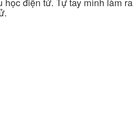
 học điện tử. Tự tay mình làm ra
ử.