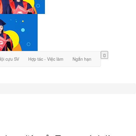
ội cựu SV
Hợp tác - Việc làm
Ngắn hạn