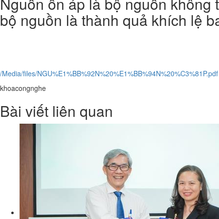
Nguồn ổn áp là bộ nguồn không th
bộ nguồn là thành quả khích lệ ba
/Media/files/NGU%E1%BB%92N%20%E1%BB%94N%20%C3%81P.pdf
khoacongnghe
Bài viết liên quan