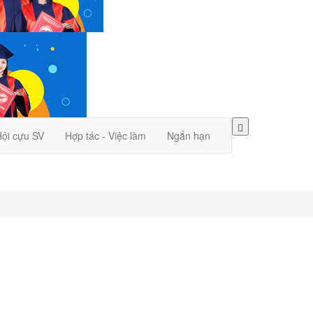
ội cựu SV
Hợp tác - Việc làm
Ngắn hạn