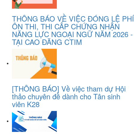
THÔNG BÁO VỀ VIỆC ĐÓNG LỆ PHÍ
ÔN THI, THI CẤP CHỨNG NHẬN
NĂNG LỰC NGOẠI NGỮ NĂM 2026 -
TẠI CAO ĐĂNG CTIM
[THÔNG BÁO] Về việc tham dự Hội
thảo chuyên đề dành cho Tân sinh
viên K28