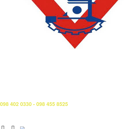
LIÊN HỆ
Phòng Quản lý đào tạo và Bảo đảm chất lượng:
Hotline: (028) 3638 5026 - 3638 5027 (phím 2)
Email:
phongqldt_bdcl@ctim.edu.vn
Hotline/Zalo Tư vấn tuyển sinh:
098 402 0330 - 098 455 8525
Email: tuyensinh@ctim.edu.vn